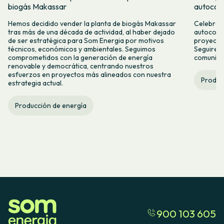
biogás Makassar
autocon
Hemos decidido vender la planta de biogás Makassar
Celebramo
tras más de una década de actividad, al haber dejado
autocons
de ser estratégica para Som Energia por motivos
proyecto
técnicos, económicos y ambientales. Seguimos
Seguirem
comprometidos con la generación de energía
comunitar
renovable y democrática, centrando nuestros
esfuerzos en proyectos más alineados con nuestra
Produc
estrategia actual.
Producción de energía
900 103 605