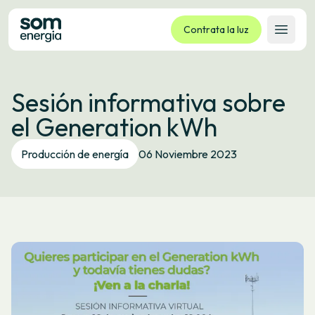
Contrata la luz
Abrir 
Tarifas
Sesión informativa sobre
Servicios
el Generation kWh
Empresas
La cooperativa
Producción de energía
06 Noviembre 2023
Contacto
Trámites
Oficina virtual
Idioma:
ES
CA
GL
EU