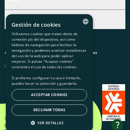
Centro de Ayuda
Actualidad
Descubre qué servicio te encaja mejor
Gestión de cookies
Actualidad
Contacto
Utilizamos cookies que tratan datos de
CATALAN
conexión y/o del dispositivo, así como
El rincón de la socia
hábitos de navegación para facilitar la
SPANISH
navegación y podemos analizar estadísticas
Prensa
Aviso legal
Política de privacidad
Política de cookies
del uso de la web para poder aplicar
GL
mejoras. Si pulsas "Aceptar cookies"
Trabaja con nosotros
ES
CA
GL
EU
BASQUE
consientes el uso de todas las cookies.
Si prefieres configurar su uso o limitarlo,
puedes hacer tu selección y guardarla.
ACCEPTAR COOKIES
DECLINAR TODAS
Som Energia SCCL - 2026
?
VER DETALLES
Diseño creativo de Etéreo Design.