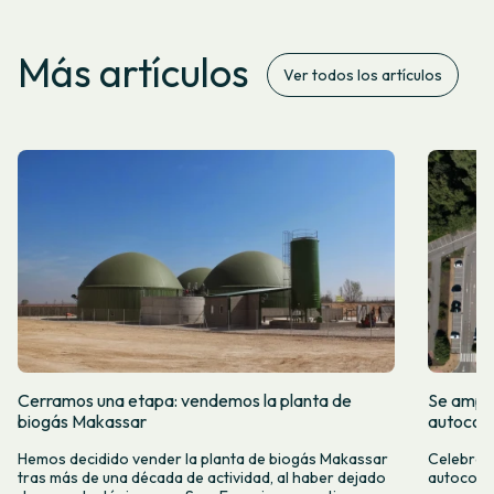
Más artículos
Ver todos los artículos
Cerramos una etapa: vendemos la planta de
Se amplí
biogás Makassar
autocon
Hemos decidido vender la planta de biogás Makassar
Celebramo
tras más de una década de actividad, al haber dejado
autocons