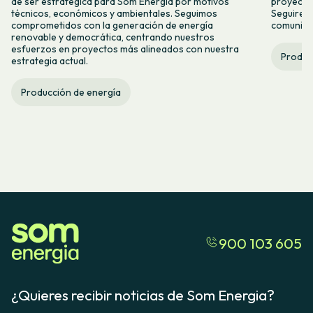
de ser estratégica para Som Energia por motivos
proyecto
técnicos, económicos y ambientales. Seguimos
Seguirem
comprometidos con la generación de energía
comunitar
renovable y democrática, centrando nuestros
esfuerzos en proyectos más alineados con nuestra
Produc
estrategia actual.
Producción de energía
900 103 605
¿Quieres recibir noticias de Som Energia?