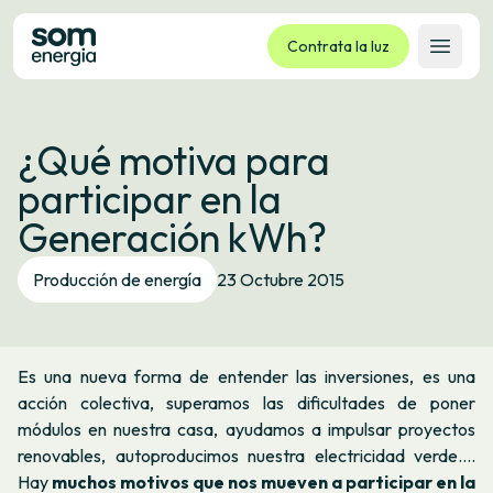
Contrata la luz
Abrir 
Tarifas
¿Qué motiva para
Servicios
participar en la
Empresas
Generación kWh?
La cooperativa
Contacto
Producción de energía
23 Octubre 2015
Trámites
Oficina virtual
Es una nueva forma de entender las inversiones, es una
Idioma:
ES
CA
GL
EU
acción colectiva, superamos las dificultades de poner
módulos en nuestra casa, ayudamos a impulsar proyectos
renovables, autoproducimos nuestra electricidad verde….
Hay
muchos motivos que nos mueven a participar en la