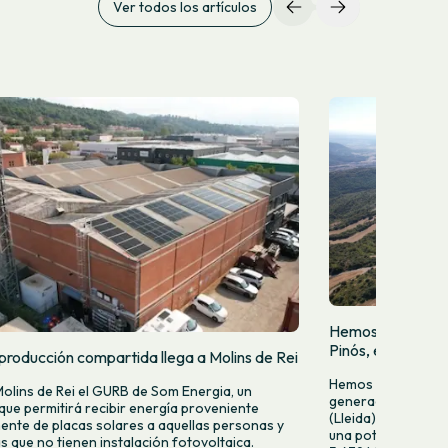
Ver todos los artículos
Hemos puesto en 
Pinós, en Tiurana 
producción compartida llega a Molins de Rei
Hemos puesto en f
Molins de Rei el GURB de Som Energia, un
generación fotovol
 que permitirá recibir energía proveniente
(Lleida). Esta nuev
ente de placas solares a aquellas personas y
una potencia de 2
 que no tienen instalación fotovoltaica.