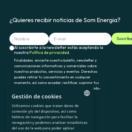
¿Quieres recibir noticias de Som Energia?
Suscríb
Al suscribirte a la newsletter estás aceptando la
nuestra
Política de privacidad.
Finalidades: enviarte nuestro boletín, newsletter y
comunicaciones informativas y comerciales sobre
nuestros productos, servicios y eventos. Derechos:
puedes retirar tu consentimiento en cualquier
momento, así como acceder, rectificar, suprimir tus
datos y demás derechos en somenergia@delegado-
datos.com. Información adicional:
Política de
Gestión de cookies
privacidad.
Utilizamos cookies que tratan datos de
CATALAN
conexión y/o del dispositivo, así como
hábitos de navegación para facilitar la
SPANISH
navegación y podemos analizar estadísticas
900 103 605
del uso de la web para poder aplicar
GL