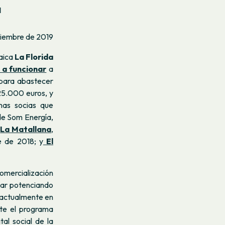
a
iciembre de 2019
taica
La Florida
a funcionar
a
 para abastecer
25.000 euros, y
nas socias que
 de Som Energía,
:
La Matallana
,
e de 2018; y
El
omercialización
uar potenciando
a actualmente en
nte el programa
tal social de la