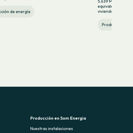
5.639 MWh anuales
equivalente al con
viviendas al año.
ción de energía
Producción de e
Producción en Som Energia
Nuestras instalaciones