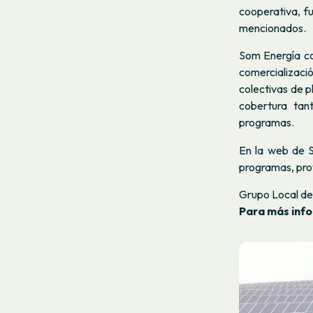
cooperativa, f
mencionados.
Som Energía com
comercializaci
colectivas de p
cobertura ta
programas.
En la web de 
programas, proy
Grupo Local de 
Para más inf