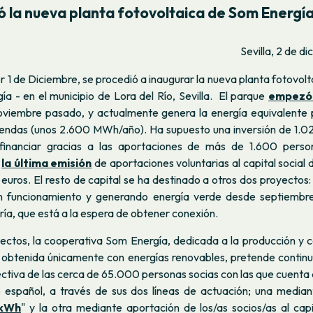
ó la nueva planta fotovoltaica de Som Energí
Sevilla, 2 de d
er 1 de Diciembre, se procedió a inaugurar la nueva planta fotovol
a - en el municipio de Lora del Río, Sevilla. El parque
empezó 
noviembre pasado, y actualmente genera la energía equivalente
iendas (unos 2.600 MWh/año). Ha supuesto una inversión de 1.0
financiar gracias a las aportaciones de más de 1.600 perso
n
la última emisión
de aportaciones voluntarias al capital social
uros. El resto de capital se ha destinado a otros dos proyectos
n funcionamiento y generando energía verde desde septiembr
ía, que está a la espera de obtener conexión.
ectos, la cooperativa Som Energía, dedicada a la producción y c
d obtenida únicamente con energías renovables, pretende contin
lectiva de las cerca de 65.000 personas socias con las que cuent
 español, a través de sus dos líneas de actuación; una media
 kWh
" y la otra mediante aportación de los/as socios/as al capi