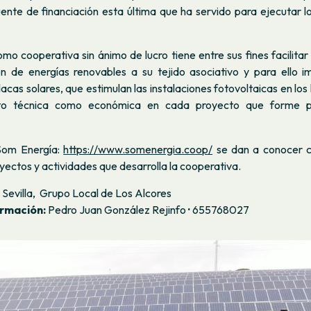
uente de financiación esta última que ha servido para ejecutar l
o cooperativa sin ánimo de lucro tiene entre sus fines facilitar
ón de energías renovables a su tejido asociativo y para ello 
lacas solares, que estimulan las instalaciones fotovoltaicas en lo
nto técnica como económica en cada proyecto que forme p
Som Energía:
https://www.somenergia.coop/
se dan a conocer c
ectos y actividades que desarrolla la cooperativa.
Sevilla, Grupo Local de Los Alcores
ormación:
Pedro Juan González Rejinfo
·
655768027