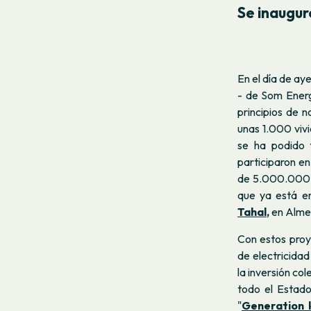
Se inaugur
En el día de ay
- de Som Energí
principios de 
unas 1.000 viv
se ha podido 
participaron e
de 5.000.000 e
que ya está e
Tahal
,
en Almer
Con estos proy
de electricida
la inversión co
todo el Estado
"
Generation