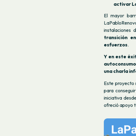
activar L
El mayor barr
LaPabloRenova
instalaciones 
transición e
esfuerzos
.
Y en este éxi
autoconsumos
una charla in
Este proyecto 
para conseguir
iniciativa desd
ofreció apoyo té