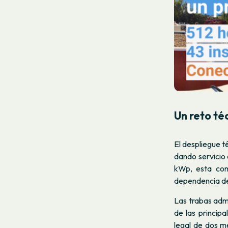
Un reto té
El despliegue t
dando servicio
kWp, esta com
dependencia de 
Las trabas admi
de las princip
legal de dos m