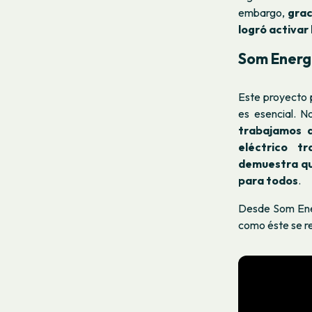
embargo,
grac
logró activar
Som Energi
Este proyecto 
es esencial. 
trabajamos a
eléctrico tra
demuestra que
para todos
.
Desde Som Ener
como éste se re