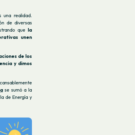
 una realidad.
ón de diversas
mostrando que
la
erativas unen
aciones de los
encia y dimos
incansablemente
na
se sumó a la
ela de Energía y