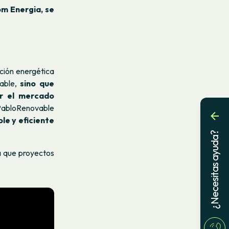
om Energia, se
ción energética
vable,
sino que
or el mercado
bloRenovable
le y eficiente
¿Necesitas ayuda?
a que proyectos