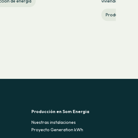
viviendas al año.
ción de energía
Producción de e
Producción en Som Energia
Nuestras instalaciones
Proyecto Generation kWh