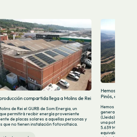
Hemos puesto en 
Pinós, en Tiurana 
producción compartida llega a Molins de Rei
Hemos puesto en f
Molins de Rei el GURB de Som Energia, un
generación fotovol
 que permitirá recibir energía proveniente
(Lleida). Esta nuev
ente de placas solares a aquellas personas y
una potencia de 2
 que no tienen instalación fotovoltaica.
5.639 MWh anuales
equivalente al con