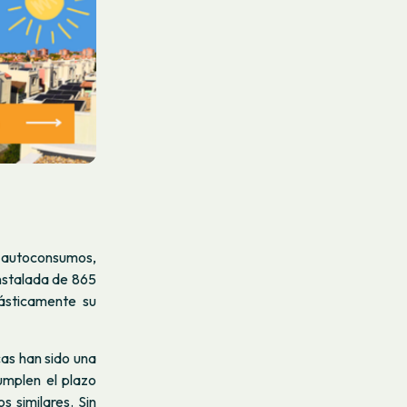
43 autoconsumos,
nstalada de 865
ásticamente su
cas han sido una
umplen el plazo
 similares. Sin