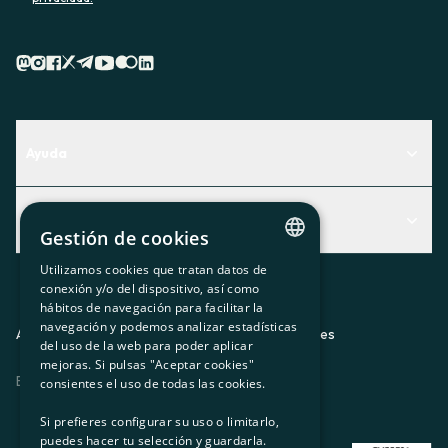
Ayuda
Centro de Ayuda
Actualidad
Descubre qué servicio te encaja mejor
Gestión de cookies
Actualidad
Contacto
Utilizamos cookies que tratan datos de
CATALAN
conexión y/o del dispositivo, así como
El rincón de la socia
hábitos de navegación para facilitar la
SPANISH
navegación y podemos analizar estadísticas
Prensa
Aviso legal
Política de privacidad
Política de cookies
del uso de la web para poder aplicar
GL
mejoras. Si pulsas "Aceptar cookies"
Trabaja con nosotros
ES
CA
GL
EU
BASQUE
consientes el uso de todas las cookies.
Si prefieres configurar su uso o limitarlo,
puedes hacer tu selección y guardarla.