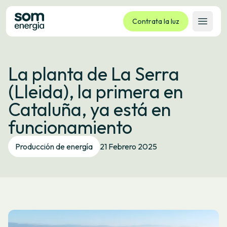
Contrata la luz
Abrir 
Tarifas
La planta de La Serra
Servicios
(Lleida), la primera en
Empresas
Cataluña, ya está en
La cooperativa
funcionamiento
Contacto
Trámites
Producción de energía
21 Febrero 2025
Oficina virtual
Idioma:
ES
CA
GL
EU