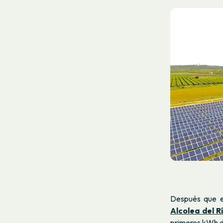
Después que e
Alcolea del R
primeros kWh d