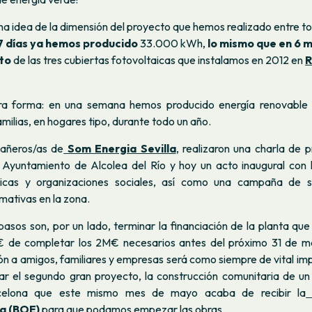
a idea de la dimensión del proyecto que hemos realizado entre to
7 días ya hemos producido
33.000 kWh,
lo mismo que en 6 
to
de las tres cubiertas fotovoltaicas que instalamos en 2012 en
R
ra forma: en una semana hemos producido energía renovable s
milias, en hogares tipo, durante todo un año.
pañeros/as de
Som Energia Sevilla
, realizaron una charla de 
 Ayuntamiento de Alcolea del Río y hoy un acto inaugural
con 
licas y organizaciones sociales, así como una campaña de sen
mativas en la zona.
pasos son, por un lado, terminar la financiación de la planta qu
 de completar los 2M€ necesarios antes del próximo 31 de ma
ión a amigos, familiares y empresas será como siempre de vital im
ar el segundo gran proyecto, la construcción comunitaria de u
celona que este mismo mes de mayo acaba de recibir la
a (BOE)
para que podamos empezar las obras.