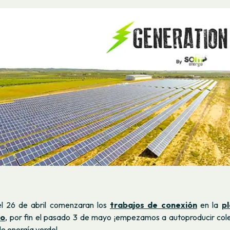
l 26 de abril comenzaran los
trabajos de conexión
en la
pl
ío
, po
r fin el pasado 3 de mayo ¡empezamos a autoproducir col
e energía verde!