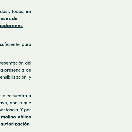
das y todos,
en
meses de
iudarenes
uficiente para
presentación del
la presencia de
sibilización y
e se encuentra a
yo, por lo que
portancia.
Y por
n
molino eólico
autorización