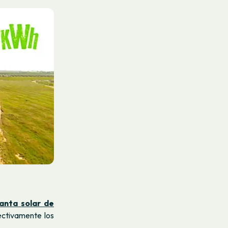
anta solar de
ectivamente los