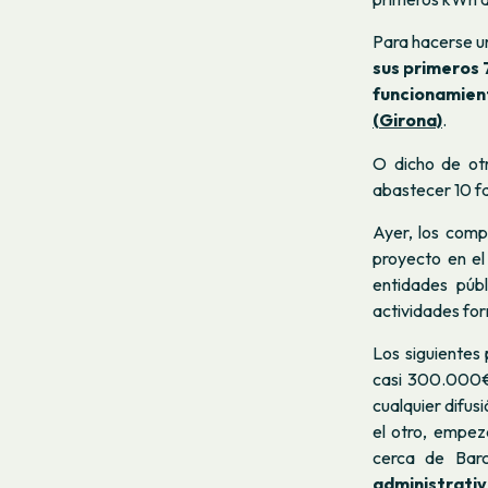
Para hacerse un
sus primeros 
funcionamien
(Girona)
.
O dicho de ot
abastecer 10 fa
Ayer, los com
proyecto
en el
entidades púb
actividades for
Los siguientes 
casi 300.000€
cualquier difus
el otro, empez
cerca de Bar
administrativ