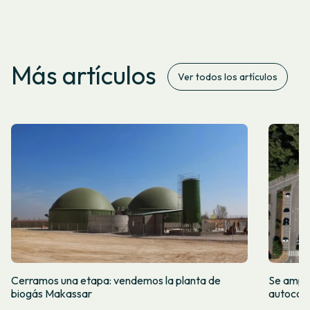
Más artículos
Ver todos los artículos
Cerramos una etapa: vendemos la planta de
Se amplí
biogás Makassar
autocon