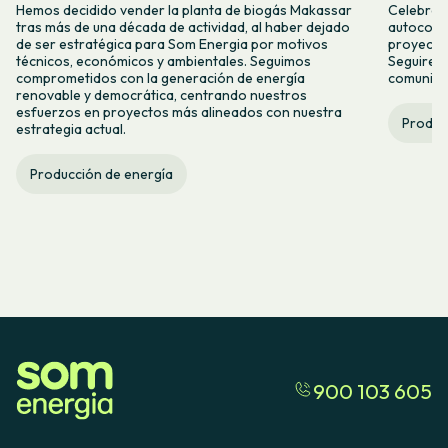
Hemos decidido vender la planta de biogás Makassar
Celebramo
tras más de una década de actividad, al haber dejado
autocons
de ser estratégica para Som Energia por motivos
proyecto
técnicos, económicos y ambientales. Seguimos
Seguirem
comprometidos con la generación de energía
comunitar
renovable y democrática, centrando nuestros
esfuerzos en proyectos más alineados con nuestra
Produc
estrategia actual.
Producción de energía
900 103 605