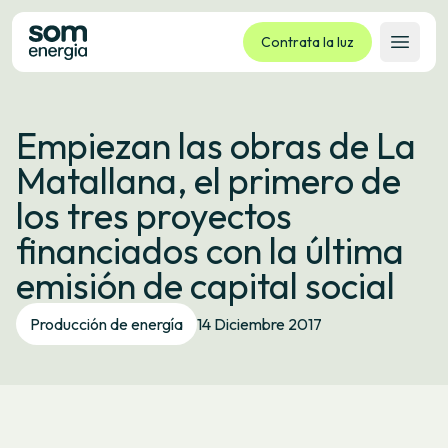
Contrata la luz
Abrir 
Tarifas
Empiezan las obras de La
Servicios
Matallana, el primero de
Empresas
los tres proyectos
La cooperativa
financiados con la última
Contacto
emisión de capital social
Trámites
Producción de energía
14 Diciembre 2017
Oficina virtual
Idioma:
ES
CA
GL
EU