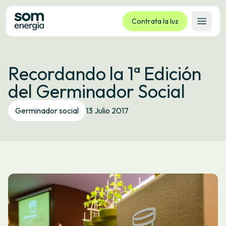
Contrata la luz
Abrir 
Tarifas
Recordando la 1ª Edición
Servicios
del Germinador Social
Empresas
La cooperativa
Germinador social
13 Julio 2017
Contacto
Trámites
Oficina virtual
Idioma:
ES
CA
GL
EU