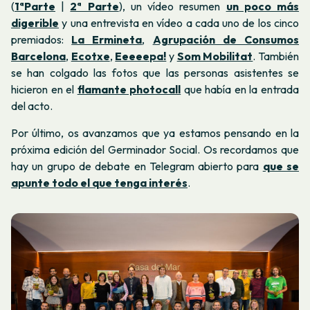
(
1ªParte
|
2ª Parte
), un vídeo resumen
un poco más
digerible
y una entrevista en vídeo a cada uno de los cinco
premiados:
La Ermineta
,
Agrupación de Consumos
Barcelona
,
Ecotxe
,
Eeeeepa!
y
Som Mobilitat
. También
se han colgado las fotos que las personas asistentes se
hicieron en el
flamante photocall
que había en la entrada
del acto.
Por último, os avanzamos que ya estamos pensando en la
próxima edición del Germinador Social. Os recordamos que
hay un grupo de debate en Telegram abierto para
que se
apunte todo el que tenga interés
.