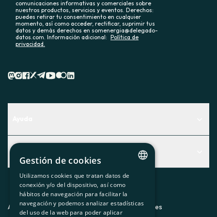
comunicaciones informativas y comerciales sobre
nuestros productos, servicios y eventos. Derechos:
puedes retirar tu consentimiento en cualquier
momento, así como acceder, rectificar, suprimir tus
datos y demás derechos en somenergia@delegado-
datos.com. Información adicional:
Política de
privacidad.
Ayuda
Centro de Ayuda
Actualidad
Descubre qué servicio te encaja mejor
Gestión de cookies
Actualidad
Contacto
Utilizamos cookies que tratan datos de
CATALAN
conexión y/o del dispositivo, así como
El rincón de la socia
hábitos de navegación para facilitar la
SPANISH
navegación y podemos analizar estadísticas
Prensa
Aviso legal
Política de privacidad
Política de cookies
del uso de la web para poder aplicar
GL