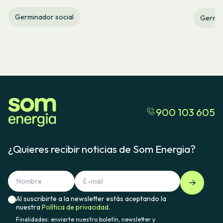
Germinador social
Germin
900 103 605
¿Quieres recibir noticias de Som Energia?
Al suscribirte a la newsletter estás aceptando la
nuestra
Política de privacidad.
Finalidades: enviarte nuestro boletín, newsletter y