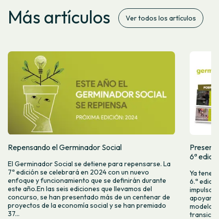
Más artículos
Ver todos los artículos
Repensando el Germinador Social
Presenta
6ª edici
El Germinador Social se detiene para repensarse. La
7ª edición se celebrará en 2024 con un nuevo
Ya tenemo
enfoque y funcionamiento que se definirán durante
6.ª edici
este año.En las seis ediciones que llevamos del
impulsam
concurso, se han presentado más de un centenar de
apoyar l
proyectos de la economía social y se han premiado
modelos 
37...
transició