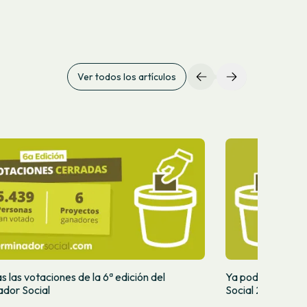
Ver todos los artículos
 las votaciones de la 6ª edición del
Ya podéis votar 
dor Social
Social 2022