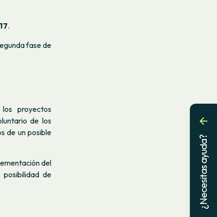
017
.
 segunda fase de
 los proyectos
luntario de los
os de un posible
¿Necesitas ayuda?
plementación del
 posibilidad de