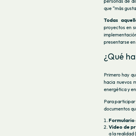
personas de dis
que “más gusta
Todas aquell
proyectos en su
implementación
presentarse en 
¿Qué ha
Primero hay q
hacia nuevos m
energética y en
Para participa
documentos que
Formulario 
Video de p
a la realidad