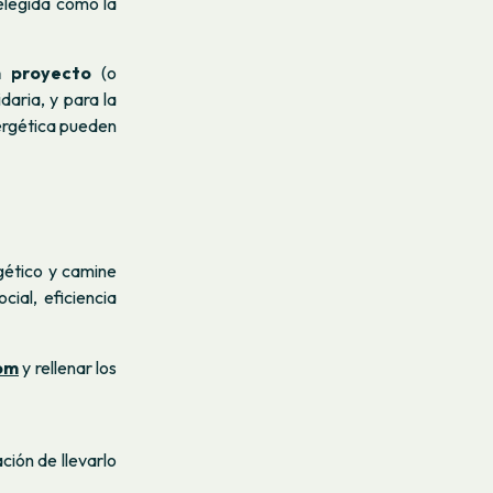
 elegida como la
n proyecto
(o
daria, y para la
ergética pueden
gético y camine
ial, eficiencia
om
y rellenar los
ción de llevarlo