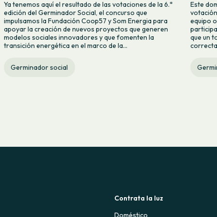
Ya tenemos aquí el resultado de las votaciones de la 6.ª
Este dom
edición del Germinador Social, el concurso que
votación
impulsamos la Fundación Coop57 y Som Energia para
equipo o
apoyar la creación de nuevos proyectos que generen
particip
modelos sociales innovadores y que fomenten la
que un t
transición energética en el marco de la...
correcta
Germinador social
Germi
Contrata la luz
Doméstico