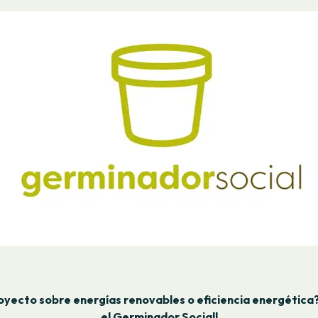
oyecto sobre energías renovables o eficiencia energética?
el Germinador Social!