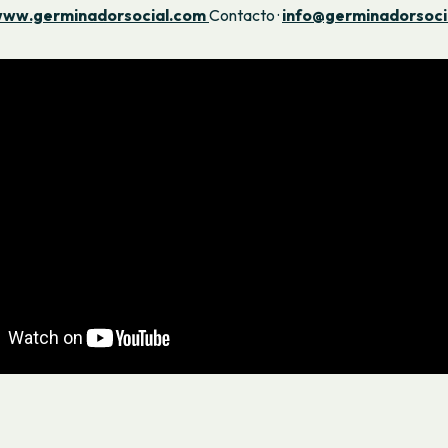
ww.germinadorsocial.com
Contacto ·
info@germinadorsoci