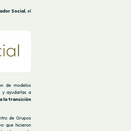
ador Social
, el
ión de modelos
, y ayudarlas a
 la transición
entro de Grupos
vo que hicieron