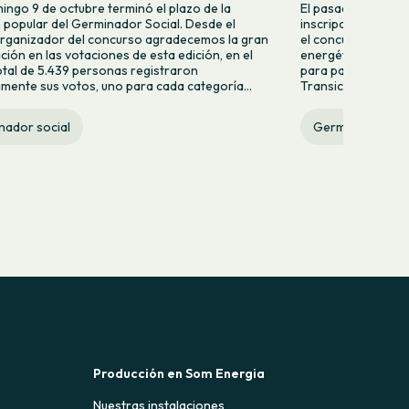
ingo 9 de octubre terminó el plazo de la
El pasado mes de j
 popular del Germinador Social. Desde el
inscripciones de l
rganizador del concurso agradecemos la gran
el concurso de inn
ación en las votaciones de esta edición, en el
energética. Del to
otal de 5.439 personas registraron
para participar, 12
mente sus votos, uno para cada categoría...
Transición Energétic
nador social
Germinador soci
Producción en Som Energia
Nuestras instalaciones