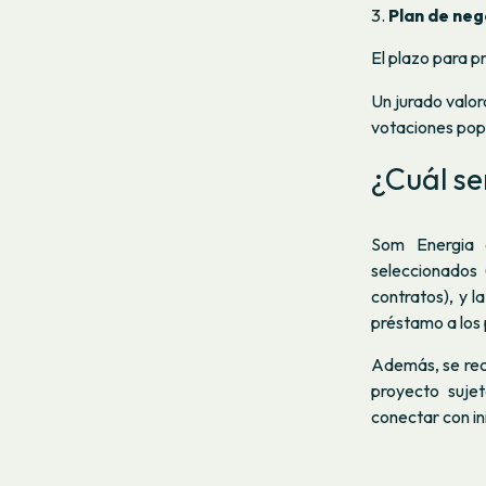
Plan de neg
El plazo para p
Un jurado valor
votaciones popu
¿Cuál s
Som Energia d
seleccionados 
contratos), y l
préstamo a los
Además, se reci
proyecto sujet
conectar con in