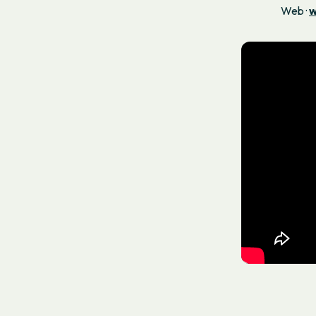
Web ·
w