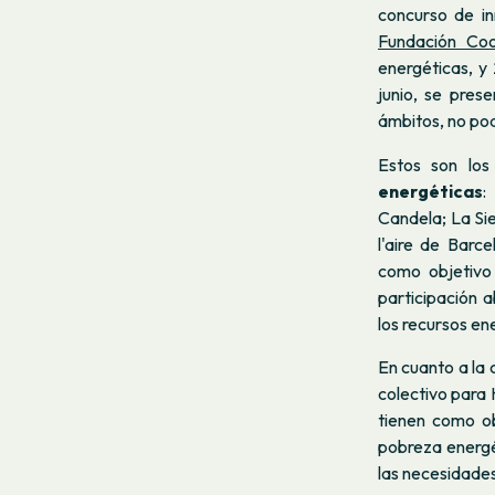
concurso de in
Fundación Co
energéticas, y
junio, se pre
ámbitos, no pod
Estos son los
energéticas
:
Candela; La Sie
l'aire de Barc
como objetivo
participación 
los recursos en
En cuanto a la
colectivo para 
tienen como ob
pobreza energét
las necesidade