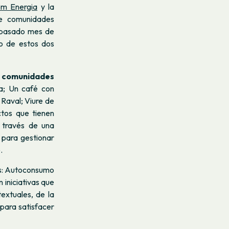
m Energia
y la
de comunidades
pasado mes de
o de estos dos
e
comunidades
da; Un café con
 Raval; Viure de
ctos que tienen
 través de una
 para gestionar
.
os: Autoconsumo
 iniciativas que
extuales, de la
 para satisfacer