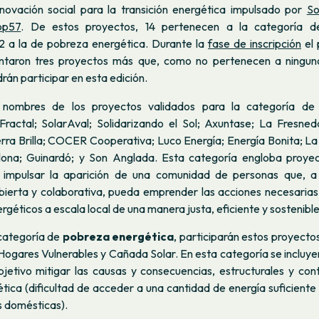
novación social para la transición energética impulsado por
So
op57
. De estos proyectos, 14 pertenecen a la categoría 
 2 a la de pobreza energética. Durante la
fase de inscripción
el 
sentaron tres proyectos más que, como no pertenecen a ningun
rán participar en esta edición.
 nombres de los proyectos validados para la categoría d
 Fractal; SolarAval; Solidarizando el Sol; Axuntase; La Fresne
rra Brilla; COCER Cooperativa; Luco Energía; Energía Bonita; La
elona; Guinardó; y Son Anglada. Esta categoría engloba proye
 impulsar la aparición de una comunidad de personas que, a
abierta y colaborativa, pueda emprender las acciones necesarias
ergéticos a escala local de una manera justa, eficiente y sostenible
 categoría de
pobreza energética
, participarán estos proyect
Hogares Vulnerables y Cañada Solar. En esta categoría se incluyen
jetivo mitigar las causas y consecuencias, estructurales y cont
ica (dificultad de acceder a una cantidad de energía suficiente
s domésticas).