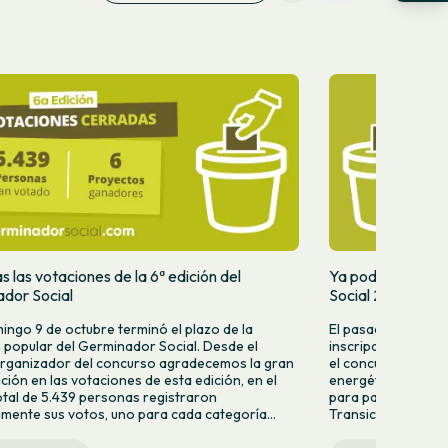
 las votaciones de la 6ª edición del
Ya podéis votar 
dor Social
Social 2022
ingo 9 de octubre terminó el plazo de la
El pasado mes de j
 popular del Germinador Social. Desde el
inscripciones de l
rganizador del concurso agradecemos la gran
el concurso de inn
ación en las votaciones de esta edición, en el
energética. Del to
otal de 5.439 personas registraron
para participar, 12
mente sus votos, uno para cada categoría...
Transición Energétic