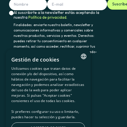
Suscríb
Al suscribirte a la newsletter estás aceptando la
nuestra
Política de privacidad.
Finalidades: enviarte nuestro boletín, newsletter y
comunicaciones informativas y comerciales sobre
nuestros productos, servicios y eventos. Derechos:
puedes retirar tu consentimiento en cualquier
momento, así como acceder, rectificar, suprimir tus
datos y demás derechos en somenergia@delegado-
datos.com. Información adicional:
Política de
Gestión de cookies
privacidad.
Utilizamos cookies que tratan datos de
CATALAN
conexión y/o del dispositivo, así como
hábitos de navegación para facilitar la
SPANISH
navegación y podemos analizar estadísticas
900 103 605
del uso de la web para poder aplicar
GL
mejoras. Si pulsas "Aceptar cookies"
BASQUE
consientes el uso de todas las cookies.
Si prefieres configurar su uso o limitarlo,
puedes hacer tu selección y guardarla.