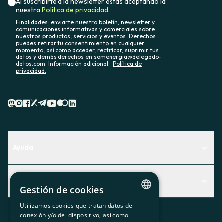
Al suscribirte a la newsletter estás aceptando la
nuestra
Política de privacidad.
Finalidades: enviarte nuestro boletín, newsletter y
comunicaciones informativas y comerciales sobre
nuestros productos, servicios y eventos. Derechos:
puedes retirar tu consentimiento en cualquier
momento, así como acceder, rectificar, suprimir tus
datos y demás derechos en somenergia@delegado-
datos.com. Información adicional:
Política de
privacidad.
Ayuda
Centro de Ayuda
Actualidad
Descubre qué servicio te encaja mejor
Gestión de cookies
Actualidad
Contacto
Utilizamos cookies que tratan datos de
CATALAN
conexión y/o del dispositivo, así como
El rincón de la socia