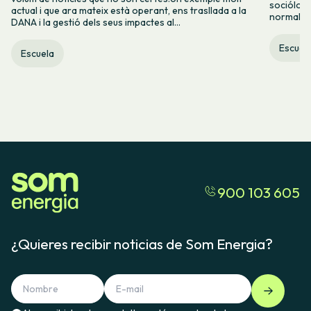
socióloga
actual i que ara mateix està operant, ens trasllada a la
normalida
DANA i la gestió dels seus impactes al...
Escuel
Escuela
900 103 605
¿Quieres recibir noticias de Som Energia?