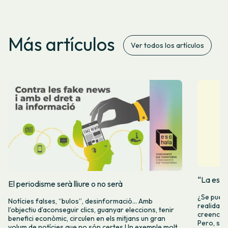
Más artículos
Ver todos los artículos
“La espe
El periodisme serà lliure o no serà
¿Se puede
Notícies falses, “bulos”, desinformació… Amb
realidad 
l’objectiu d’aconseguir clics, guanyar eleccions, tenir
creencia 
benefici econòmic, circulen en els mitjans un gran
Pero, seg
volum de notícies que no són certes.Un exemple molt