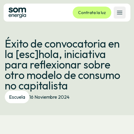
Contrata la luz
Abrir 
Tarifas
Éxito de convocatoria en
Servicios
la [esc]hola, iniciativa
Empresas
para reflexionar sobre
La cooperativa
otro modelo de consumo
Contacto
no capitalista
Trámites
Escuela
16 Noviembre 2024
Oficina virtual
Idioma:
ES
CA
GL
EU