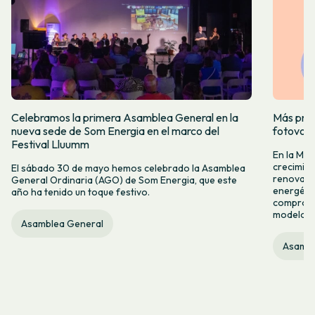
Celebramos la primera Asamblea General en la
Más prod
nueva sede de Som Energia en el marco del
fotovol
Festival Lluumm
En la Me
crecimie
El sábado 30 de mayo hemos celebrado la Asamblea
renovabl
General Ordinaria (AGO) de Som Energia, que este
energétic
año ha tenido un toque festivo.
compromis
modelo c
Asamblea General
Asambl