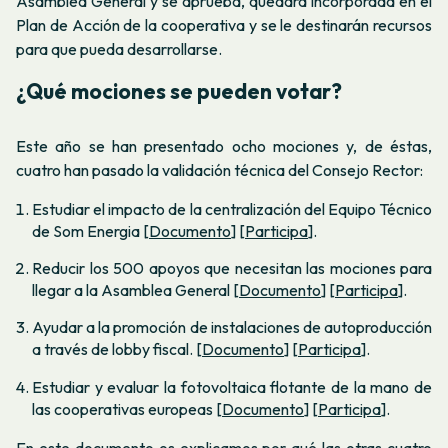
Asamblea General y se aprueba, quedará incorporada en el
Plan de Acción de la cooperativa y se le destinarán recursos
para que pueda desarrollarse.
¿Qué mociones se pueden votar?
Este año se han presentado ocho mociones y, de éstas,
cuatro han pasado la validación técnica del Consejo Rector:
Estudiar el impacto de la centralización del Equipo Técnico
de Som Energia [
Documento
] [
Participa
].
Reducir los 500 apoyos que necesitan las mociones para
llegar a la Asamblea General [
Documento
] [
Participa
].
Ayudar a la promoción de instalaciones de autoproducción
a través de lobby fiscal. [
Documento
] [
Participa
].
Estudiar y evaluar la
fotovoltaica flotante
de la mano de
las cooperativas europeas [
Documento
] [
Participa
].
En este documento
os explicamos por qué las otras cuatro