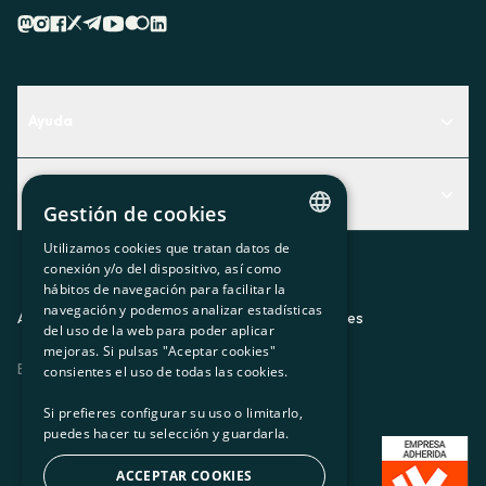
Ayuda
Centro de Ayuda
Actualidad
Descubre qué servicio te encaja mejor
Gestión de cookies
Actualidad
Contacto
Utilizamos cookies que tratan datos de
CATALAN
conexión y/o del dispositivo, así como
El rincón de la socia
hábitos de navegación para facilitar la
SPANISH
navegación y podemos analizar estadísticas
Prensa
Aviso legal
Política de privacidad
Política de cookies
del uso de la web para poder aplicar
GL
mejoras. Si pulsas "Aceptar cookies"
Trabaja con nosotros
ES
CA
GL
EU
BASQUE
consientes el uso de todas las cookies.
Si prefieres configurar su uso o limitarlo,
puedes hacer tu selección y guardarla.
ACCEPTAR COOKIES