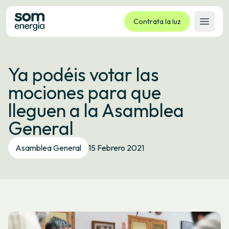
Contrata la luz
Abrir 
Tarifas
Ya podéis votar las
Servicios
mociones para que
Empresas
lleguen a la Asamblea
La cooperativa
General
Contacto
Trámites
Asamblea General
15 Febrero 2021
Oficina virtual
Idioma:
ES
CA
GL
EU