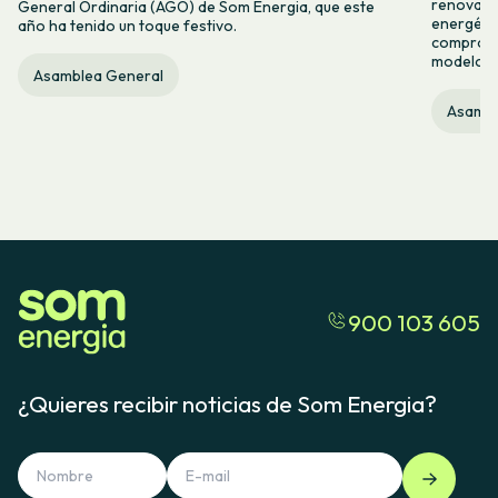
renovabl
General Ordinaria (AGO) de Som Energia, que este
energétic
año ha tenido un toque festivo.
compromis
modelo c
Asamblea General
Asambl
900 103 605
¿Quieres recibir noticias de Som Energia?