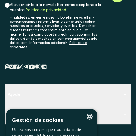
Al suscribirte a la newsletter estás aceptando la
nuestra
Política de privacidad.
Finalidades: enviarte nuestro boletín, newsletter y
comunicaciones informativas y comerciales sobre
nuestros productos, servicios y eventos. Derechos:
puedes retirar tu consentimiento en cualquier
momento, así como acceder, rectificar, suprimir tus
datos y demás derechos en somenergia@delegado-
datos.com. Información adicional:
Política de
privacidad.
Ayuda
Centro de Ayuda
Actualidad
Descubre qué servicio te encaja mejor
Gestión de cookies
Actualidad
Contacto
Utilizamos cookies que tratan datos de
CATALAN
conexión y/o del dispositivo, así como