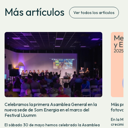
Más artículos
Ver todos los artículos
Celebramos la primera Asamblea General en la
Más prod
nueva sede de Som Energia en el marco del
fotovol
Festival Lluumm
En la Me
crecimie
El sábado 30 de mayo hemos celebrado la Asamblea