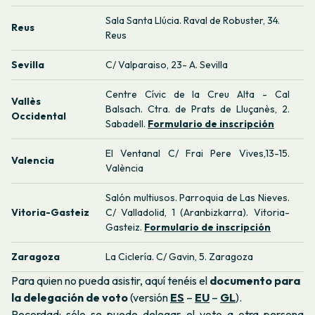
Sala Santa Llúcia. Raval de Robuster, 34.
Reus
Reus
Sevilla
C/ Valparaiso, 23- A. Sevilla
Centre Cívic de la Creu Alta - Cal
Vallès
Balsach. Ctra. de Prats de Lluçanès, 2.
Occidental
Sabadell.
Formulario de inscripción
El Ventanal C/ Frai Pere Vives,13-15.
Valencia
València
Salón multiusos. Parroquia de Las Nieves.
Vitoria-Gasteiz
C/ Valladolid, 1 (Aranbizkarra). Vitoria-
Gasteiz.
Formulario de inscripción
Zaragoza
La Ciclería. C/ Gavin, 5. Zaragoza
Para quien no pueda asistir, aquí tenéis el
documento para
la delegación de voto
(versión
ES
–
EU
–
GL
).
Recordad: sólo se puede delegar el voto a otra persona