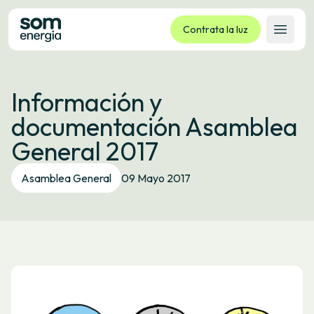
Contrata la luz
Abrir 
Tarifas
Información y
Servicios
documentación Asamblea
Empresas
General 2017
La cooperativa
Contacto
Asamblea General
09 Mayo 2017
Trámites
Oficina virtual
Idioma:
ES
CA
GL
EU