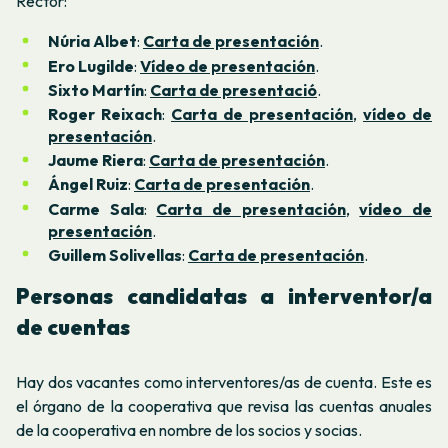
Rector:
Núria Albet
:
Carta de presentación
.
Ero Lugilde
:
Vídeo de presentación
.
Sixto Martín
:
Carta de presentació
.
Roger Reixach
:
Carta de presentación
,
vídeo de
presentación
.
Jaume Riera
:
Carta de presentación
.
Ángel Ruiz
:
Carta de presentación
.
Carme Sala
:
Carta de presentación
,
vídeo de
presentación
.
Guillem Solivellas
:
Carta de presentación
.
Personas candidatas a interventor/a
de cuentas
Hay dos vacantes como interventores/as de cuenta. Este es
el órgano de la cooperativa que revisa las cuentas anuales
de la cooperativa en nombre de los socios y socias.