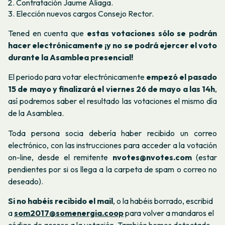
Contratación Jaume Aliaga.
Elección nuevos cargos Consejo Rector.
Tened en cuenta que
estas votaciones sólo se podrán
hacer electrónicamente ¡y no se podrá ejercer el voto
durante la Asamblea presencial!
El periodo para votar electrónicamente
empezó el pasado
15 de mayo y finalizará el viernes 26 de mayo a las 14h
,
así podremos saber el resultado las votaciones el mismo día
de la Asamblea.
Toda persona socia debería haber recibido un correo
electrónico, con las instrucciones para acceder a la votación
on-line, desde el remitente
nvotes
@nvotes.com
(estar
pendientes por si os llega a la carpeta de spam o correo no
deseado).
Si no habéis recibido el mail
, o la habéis borrado, escribid
a
som2017@somenergia.coop
para volver a mandaros el