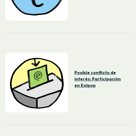
Posible conflicto de
interés: Participación
en Eolpop