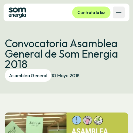
Contrata la luz
Abrir 
Tarifas
Convocatoria Asamblea
Servicios
General de Som Energia
Empresas
2018
La cooperativa
Contacto
Asamblea General
10 Mayo 2018
Trámites
Oficina virtual
Idioma:
ES
CA
GL
EU