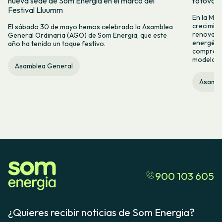
nueva sede de Som Energia en el marco del
fotovol
Festival Lluumm
En la Me
crecimie
El sábado 30 de mayo hemos celebrado la Asamblea
renovabl
General Ordinaria (AGO) de Som Energia, que este
energétic
año ha tenido un toque festivo.
compromis
modelo c
Asamblea General
Asambl
900 103 605
¿Quieres recibir noticias de Som Energia?