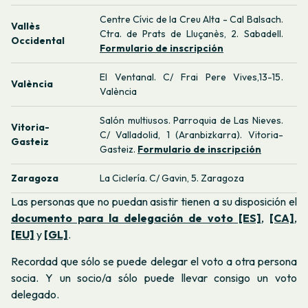
Centre Cívic de la Creu Alta - Cal Balsach.
Vallès
Ctra. de Prats de Lluçanès, 2. Sabadell.
Occidental
Formulario de inscripción
El Ventanal. C/ Frai Pere Vives,13-15.
València
València
Salón multiusos. Parroquia de Las Nieves.
Vitoria-
C/ Valladolid, 1 (Aranbizkarra). Vitoria-
Gasteiz
Gasteiz.
Formulario de inscripción
Zaragoza
La Ciclería. C/ Gavin, 5. Zaragoza
Las personas que no puedan asistir tienen a su disposición el
documento para la delegación de
voto [ES]
,
[CA]
,
[EU]
y
[GL]
.
Recordad que sólo se puede delegar el voto a otra persona
socia. Y un socio/a sólo puede llevar consigo un voto
delegado.