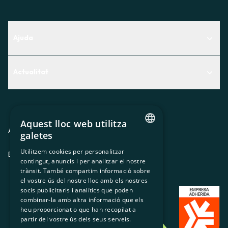
Ajuda
Centre d'Ajuda
Actualitat
Descobreix quin servei t'encaixa millor
Actualitat
Contacte
El racó de la sòcia
Aquest lloc web utilitza
Premsa
Avis legal
Política de privacitat
Política de cookies
galetes
CATALAN
Treballa amb nosaltres
Utilitzem cookies per personalitzar
ES
CA
GL
EU
contingut, anuncis i per analitzar el nostre
SPANISH
trànsit. També compartim informació sobre
GL
el vostre ús del nostre lloc amb els nostres
socis publicitaris i analítics que poden
BASQUE
combinar-la amb altra informació que els
heu proporcionat o que han recopilat a
partir del vostre ús dels seus serveis.