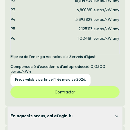
P2
15,514709 euros/kW any
P3
6,801881 euros/kW any
P4
5,393829 euros/kW any
P5
2,125113 euros/kW any
P6
1,004181 euros/kW any
El preu de l’energia no inclou els Serveis d’Ajust.
Compensació d'excedents d'autoproducció 0,0300
euros/kWh
Preus vàlids a partir de l'1 de maig de 2026.
Contractar
En aquests preus, cal afegir-hi
Serveis d’Ajust: 0,019 €/kWh (valor mitjà del darrer