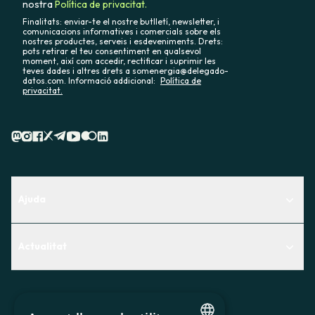
nostra
Política de privacitat.
Finalitats: enviar-te el nostre butlletí, newsletter, i
comunicacions informatives i comercials sobre els
nostres productes, serveis i esdeveniments. Drets:
pots retirar el teu consentiment en qualsevol
moment, així com accedir, rectificar i suprimir les
teves dades i altres drets a somenergia@delegado-
datos.com. Informació addicional:
Política de
privacitat.
Ajuda
Centre d'Ajuda
Actualitat
Descobreix quin servei t'encaixa millor
Actualitat
Contacte
El racó de la sòcia