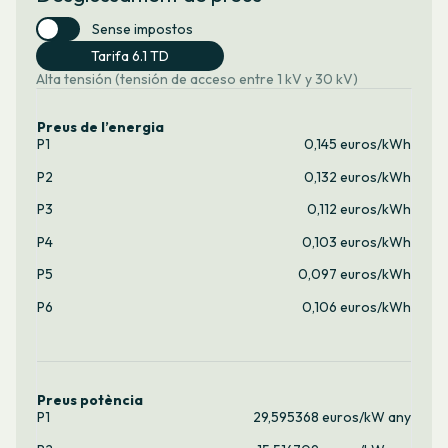
Sense impostos
Tarifa 6.1 TD
Alta tensión (tensión de acceso entre 1 kV y 30 kV)
Preus de l’energia
P1
0,145 euros/kWh
P2
0,132 euros/kWh
P3
0,112 euros/kWh
P4
0,103 euros/kWh
P5
0,097 euros/kWh
P6
0,106 euros/kWh
Preus potència
P1
29,595368 euros/kW any