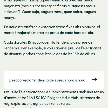
Amb aquesta tarifa pagues l'energia al preu del mercat
majorista (més els costos especificats a “aquests preus
inclouen”). Quan puja, pagues més i, quan baixa, pagues
menys.
En aquesta tarifa no existeixen trams fixos alts o baixos: el
mercat majorista marca els preus de cada hora del dia.
Cada dia a les 15 h publiquem la tendència de preus de
l'endemà. Per exemple, si vols saber el preu de l'electricitat
de dimarts, podràs consultar-lo des de les 15 h de dilluns.
Descobreix la tendència dels preus hora a hora
Preus de l'electricitat per a subministraments amb una tensió
d'accés entre 1 kV i 30 kV. Polígons industrials, sistemes de
reg, explotacions agrícoles i zones rurals.