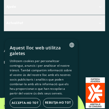
Ajuda
Centre d'Ajuda
Actualitat
Descobreix quin servei t'encaixa millor
Actualitat
Contacte
El racó de la sòcia
Aquest lloc web utilitza
Premsa
Avis legal
Política de privacitat
Política de cookies
galetes
CATALAN
Treballa amb nosaltres
Utilitzem cookies per personalitzar
ES
CA
GL
EU
contingut, anuncis i per analitzar el nostre
SPANISH
trànsit. També compartim informació sobre
GL
el vostre ús del nostre lloc amb els nostres
socis publicitaris i analítics que poden
BASQUE
combinar-la amb altra informació que els
heu proporcionat o que han recopilat a
partir del vostre ús dels seus serveis.
REBUTJA-HO TOT
ACCEPTA-HO TOT
Som Energia SCCL - 2026