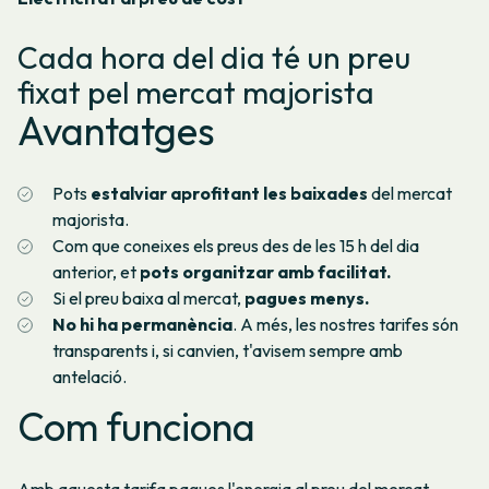
excessos de potència.
Certificats d’energia 100% renovable, que garanteixen
que tota l’electricitat prové de fonts netes.
En el cas de les Balears i Canàries, el cost de l'energia (i el
Cada hora del dia té un preu
preu de compensació d'excedents d'autoproducció) no
fixat pel mercat majorista
l'obtenim del mercat majorista diari (OMIE), sinó que prové
de Red Eléctrica Española (REE). Per això, tot i que la
Avantatges
fórmula per obtenir els preus és exactament la mateixa, els
preus finals no són iguals.
Pots
estalviar aprofitant les baixades
del mercat
majorista.
Com que coneixes els preus des de les 15 h del dia
anterior, et
pots organitzar amb facilitat.
Si el preu baixa al mercat,
pagues menys.
No hi ha permanència
. A més, les nostres tarifes són
transparents i, si canvien, t'avisem sempre amb
antelació.
Com funciona