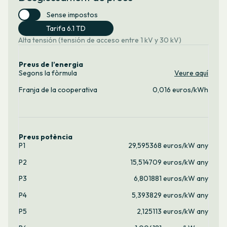
Sense impostos
Tarifa 6.1 TD
Alta tensión (tensión de acceso entre 1 kV y 30 kV)
Preus de l’energia
Segons la fòrmula
Veure aquí
Franja de la cooperativa
0,016 euros/kWh
Preus potència
P1
29,595368 euros/kW any
P2
15,514709 euros/kW any
P3
6,801881 euros/kW any
P4
5,393829 euros/kW any
P5
2,125113 euros/kW any