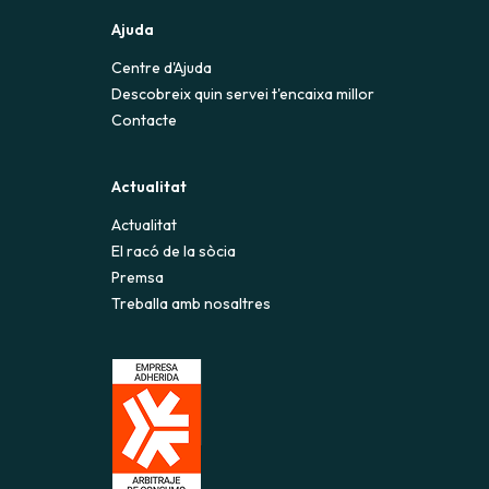
ent als dies en què t'hàgim
Ajuda
e la situació anterior.
Centre d'Ajuda
Descobreix quin servei t'encaixa millor
Contacte
Actualitat
Actualitat
El racó de la sòcia
Premsa
Treballa amb nosaltres