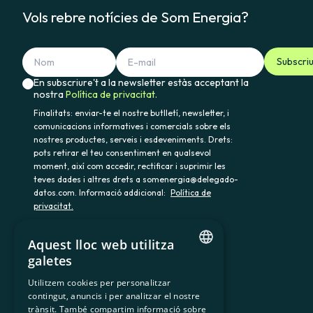
En cas que el subministrament d
Vols rebre notícies de Som Energia?
prestat el servei, així com la re
Subscri
En subscriure't a la newsletter estàs acceptant la
nostra
Política de privacitat.
Finalitats: enviar-te el nostre butlletí, newsletter, i
comunicacions informatives i comercials sobre els
nostres productes, serveis i esdeveniments. Drets:
pots retirar el teu consentiment en qualsevol
moment, així com accedir, rectificar i suprimir les
teves dades i altres drets a somenergia@delegado-
datos.com. Informació addicional:
Política de
privacitat.
Aquest lloc web utilitza
galetes
900 103 605
CATALAN
Utilitzem cookies per personalitzar
contingut, anuncis i per analitzar el nostre
SPANISH
trànsit. També compartim informació sobre