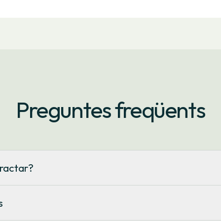
Preguntes freqüents
tractar?
períodes, amb preus establerts prèviament i diferents períodes hor
 que depèn del preu de l'energia en el mercat majorista diari i que
s