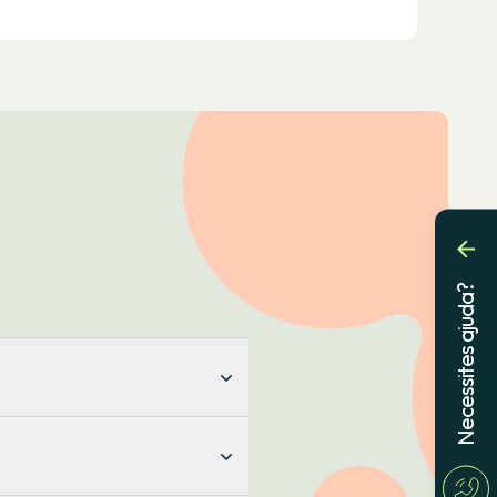
Necessites ajuda?
aris d'energia, o pots
, per tant, canvia de preu cada