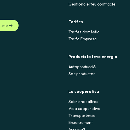
Gestiona el teu contracte
'electricitat ja estigui actiu, hauràs d'abonar el consum correspon
sta de costos associats a la contractació i, si escau, a la reposició d
Tarifes
u-me
Tarifes domèstic
Tarifa Empresa
Produeix la teva energia
Autoproducció
Soc productor
La cooperativa
Sobre nosaltres
Vida cooperativa
Transparència
Enxarxament
Associa't