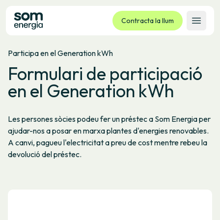
Contracta la llum
Obrir 
Participa en el Generation kWh
Tarifes
Formulari de participació
Serveis
en el Generation kWh
Empreses
La cooperativa
Les persones sòcies podeu fer un préstec a Som Energia per
Contacte
ajudar-nos a posar en marxa plantes d'energies renovables.
Tràmits
A canvi, pagueu l'electricitat a preu de cost mentre rebeu la
devolució del préstec.
Oficina virtual
Idioma:
CA
ES
GL
EU