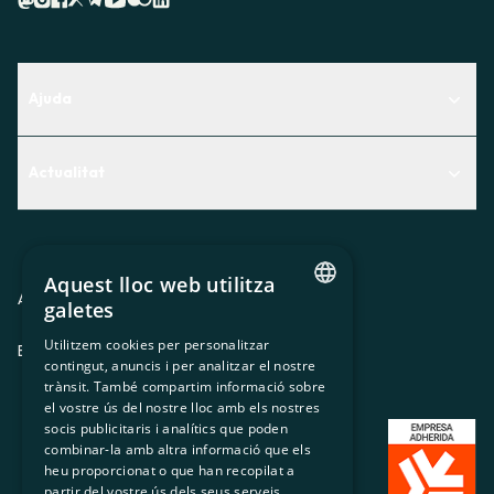
Ajuda
Centre d'Ajuda
Actualitat
Descobreix quin servei t'encaixa millor
Actualitat
Contacte
El racó de la sòcia
Aquest lloc web utilitza
Premsa
Avis legal
Política de privacitat
Política de cookies
galetes
CATALAN
Treballa amb nosaltres
Utilitzem cookies per personalitzar
ES
CA
GL
EU
contingut, anuncis i per analitzar el nostre
SPANISH
trànsit. També compartim informació sobre
GL
el vostre ús del nostre lloc amb els nostres
socis publicitaris i analítics que poden
BASQUE
combinar-la amb altra informació que els
heu proporcionat o que han recopilat a
partir del vostre ús dels seus serveis.