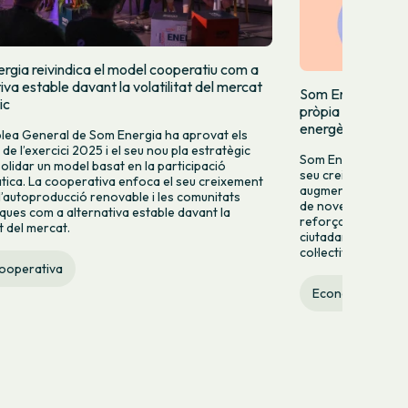
rgia reivindica el model cooperatiu com a
iva estable davant la volatilitat del mercat
Som Energia incr
ic
pròpia i acceler
energètiques
lea General de Som Energia ha aprovat els
e l’exercici 2025 i el seu nou pla estratègic
Som Energia celebr
olidar un model basat en la participació
seu creixement amb
ica. La cooperativa enfoca el seu creixement
augment del 9,2% de
 l’autoproducció renovable i les comunitats
de noves comunita
ques com a alternativa estable davant la
reforça així la sev
at del mercat.
ciutadana i un mode
col·lectiva i les re
cooperativa
Economia social