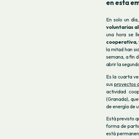
en esta em
En solo un dí
voluntarias al
una hora se l
cooperativa,
la mitad han s
semana, a fin d
abrir la segund
Es la cuarta ve
sus
proyectos d
actividad coo
(Granada), que
de energía de u
Está previsto q
forma de parti
está permanent