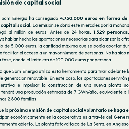
isión de capital social
a, Som Energia ha conseguido
4.750.000 euros en forma de
 capital social.
La emisión se abrió este miércoles por la mañan
legó al millón de euros. Antes de 24 horas,
1.529 personas,
ya habían hecho las aportaciones necesarias para alcanzar la cif
ido de 5.000 euros, la cantidad máxima que se podía aportar dur
e facilitar el acceso a un mayor número de personas. No ha sido 
a fase, donde el límite era de 100.000 euros por persona.
z que Som Energia utiliza esta herramienta para tirar adelante 
e generación renovable.
En este caso, las aportaciones servirán 
perativa e impulsar la construcción de una nueva
planta sol
 tendrá una producción estimada de 7 GWh/año, equivalente a 
nas 2.800 familias.
ue la
próxima emisión de capital social voluntario se haga 
cipar económicamente en la cooperativa es a través del
Gener
emente abierto. La planta fotovoltaica de
La Serra
, en Anglesol