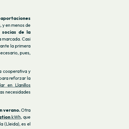
 aportaciones
a, y en menos de
 socias de la
ra marcada. Casi
ante la primera
necesario, pues,
la cooperativa y
para reforzar la
ar en Llanillos
las necesidades
en verano.
Otra
ation
kWh,
que
a (Lleida), es el