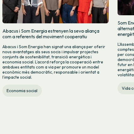
Som Ene
alternat
Abacus i Som Energia estrenyen la seva aliança
energèt
com a referents del moviment cooperatiu
L’Assemb
Abacus i Som Energia han signat una aliança per oferir
comptes d
nous avantatges als seus socis i impulsar projectes
per cons
conjunts de sostenibilitat, transició energètica i
democràt
economia social. L’acord reforça la cooperació entre
futur en
ambdues entitats com a via per promoure un model
energèti
econòmic més democràtic, responsable i orientat a
volatilit
l’impacte social.
Vida 
Economia social