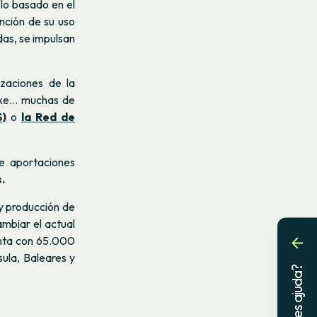
lo basado en el
nción de su uso
das, se impulsan
zaciones de la
txe… muchas de
S)
o
la Red de
de aportaciones
.
y producción de
ambiar el actual
nta con 65.000
sula, Baleares y
Necessites ajuda?