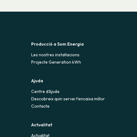
Producció a Som Energia
Les nostres instal·lacions
Projecte Generation kWh
Ajuda
Centre d'Ajuda
Descobreix quin servei t'encaixa millor
Contacte
Actualitat
Actualitat