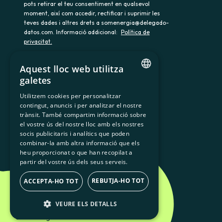
pots retirar el teu consentiment en qualsevol
moment, així com accedir, rectificar i suprimir les
teves dades i altres drets a somenergia@delegado-
datos.com. Informació addicional:
Política de
privacitat.
Aquest lloc web utilitza
galetes
900 103 605
CATALAN
Utilitzem cookies per personalitzar
contingut, anuncis i per analitzar el nostre
SPANISH
trànsit. També compartim informació sobre
GL
el vostre ús del nostre lloc amb els nostres
socis publicitaris i analítics que poden
BASQUE
combinar-la amb altra informació que els
heu proporcionat o que han recopilat a
partir del vostre ús dels seus serveis.
REBUTJA-HO TOT
ACCEPTA-HO TOT
VEURE ELS DETALLS
Som Energia SCCL - 2026