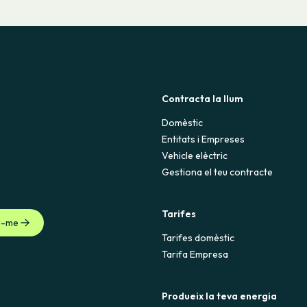
Contracta la llum
Domèstic
Entitats i Empreses
Vehicle elèctric
Gestiona el teu contracte
Tarifes
u-me
Tarifes domèstic
Tarifa Empresa
Produeix la teva energia