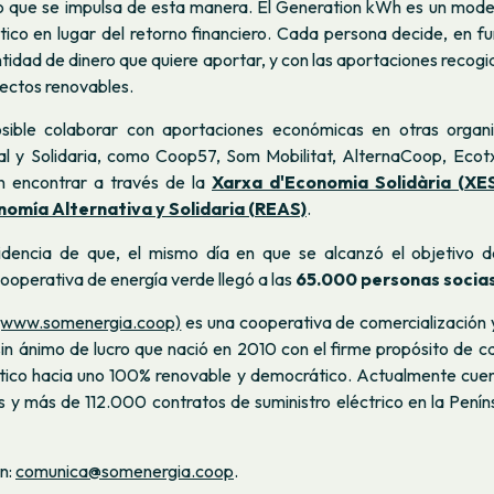
o que se impulsa de esta manera. El Generation kWh es un mode
tico en lugar del retorno financiero. Cada persona decide, en fu
antidad de dinero que quiere aportar, y con las aportaciones recogi
yectos renovables.
sible colaborar con aportaciones económicas en otras organi
al y Solidaria, como Coop57, Som Mobilitat, AlternaCoop, Eco
n encontrar a través de
la
Xarxa d'Economia Solidària (XE
omía Alternativa y Solidaria (REAS)
.
idencia de que, el mismo día en que se alcanzó el objetivo 
 cooperativa de energía verde llegó a las
65.000 personas socias
(www.somenergia.coop)
es una cooperativa de comercialización 
in ánimo de lucro que nació en 2010 con el firme propósito de c
tico hacia uno 100% renovable y democrático. Actualmente cue
 y más de 112.000 contratos de suministro eléctrico en la Penín
n:
comunica@somenergia.coop
.