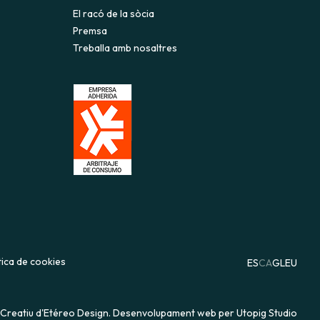
El racó de la sòcia
Premsa
Treballa amb nosaltres
tica de cookies
ES
CA
GL
EU
Creatiu d'Etéreo Design.
Desenvolupament web per Utopig Studio