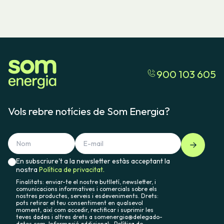
900 103 605
Vols rebre notícies de Som Energia?
En subscriure't a la newsletter estàs acceptant la
nostra
Política de privacitat.
Finalitats: enviar-te el nostre butlletí, newsletter, i
comunicacions informatives i comercials sobre els
nostres productes, serveis i esdeveniments. Drets:
pots retirar el teu consentiment en qualsevol
moment, així com accedir, rectificar i suprimir les
teves dades i altres drets a somenergia@delegado-
datos.com. Informació addicional:
Política de