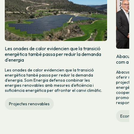
Les onades de calor evidencien que la transició
energètica també passa per reduir la demanda
Abacus i
d'energia
com a re
Les onades de calor evidencien que la transició
Abacus i 
energètica també passa per reduir la demanda
oferir no
d'energia. Som Energia defensa combinar les
projectes
energies renovables amb mesures d'eficiència i
energètic
suficiència energètica per afrontar el canvi climàtic.
cooperaci
promoure
responsab
Projectes renovables
Econom