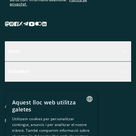
privacitat.
Ajuda
Centre d'Ajuda
Actualitat
Descobreix quin servei t'encaixa millor
Actualitat
Contacte
El racó de la sòcia
Aquest lloc web utilitza
Premsa
Avis legal
Política de privacitat
Política de cookies
galetes
CATALAN
Treballa amb nosaltres
Utilitzem cookies per personalitzar
ES
CA
GL
EU
contingut, anuncis i per analitzar el nostre
SPANISH
trànsit. També compartim informació sobre
GL