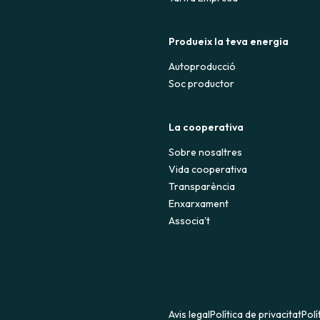
Produeix la teva energia
Autoproducció
Soc productor
La cooperativa
Sobre nosaltres
Vida cooperativa
Transparència
Enxarxament
Associa't
Avis legal
Política de privacitat
Polí