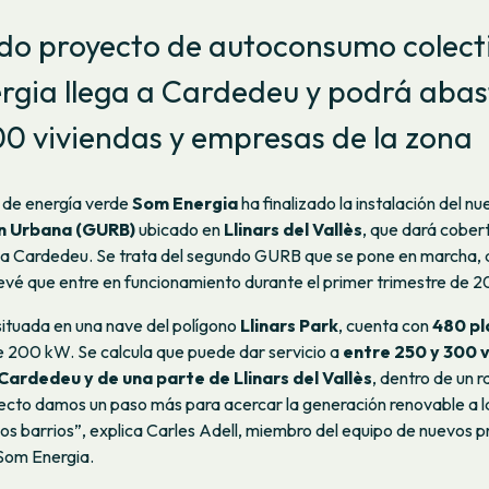
ndo proyecto de autoconsumo colect
rgia llega a Cardedeu y podrá abas
0 viviendas y empresas de la zona
 de energía verde
Som Energia
ha finalizado la instalación del n
n Urbana (GURB)
ubicado en
Llinars del Vallès
, que dará cober
 a Cardedeu. Se trata del segundo GURB que se pone en marcha, 
evé que entre en funcionamiento durante el primer trimestre de 2
 situada en una nave del polígono
Llinars Park
, cuenta con
480 pl
e 200 kW. Se calcula que puede dar servicio a
entre 250 y 300 v
ardedeu y de una parte de Llinars del Vallès
, dentro de un r
ecto damos un paso más para acercar la generación renovable a l
os barrios”, explica Carles Adell, miembro del equipo de nuevos 
Som Energia.