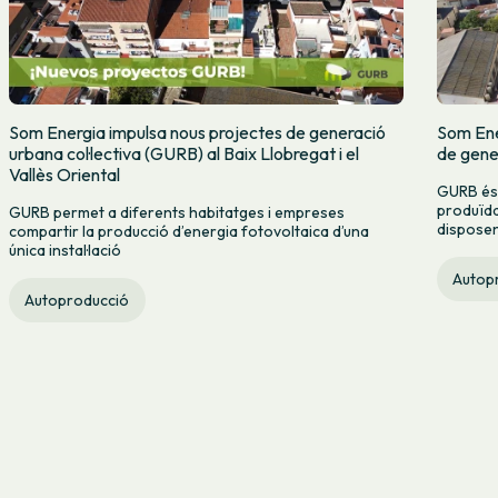
Som Energia impulsa nous projectes de generació
Som Ene
urbana col·lectiva (GURB) al Baix Llobregat i el
de gener
Vallès Oriental
GURB és u
produïda
GURB permet a diferents habitatges i empreses
disposen
compartir la producció d’energia fotovoltaica d’una
única instal·lació
Autop
Autoproducció