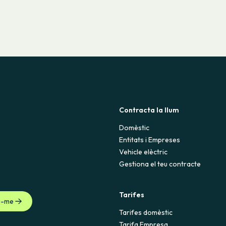
Contracta la llum
Domèstic
Entitats i Empreses
Vehicle elèctric
Gestiona el teu contracte
Tarifes
u-me
Tarifes domèstic
Tarifa Empresa