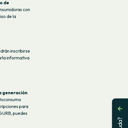
o de
onsumidoras con
iso de la
rán inscribirse
rla informativa
a generación
autoconsumo
cripciones para
s GURB, puedes