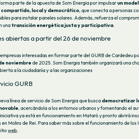
forma parte de la apuesta de Som Energia por impulsar
un model
compartido, local y democrático
, que conecta a personas c
ibles para instalar paneles solares. Además, refuerza el comprom
n una
transición energética justa y participativa
.
es abiertas a partir del 26 de noviembre
 empresas interesadas en formar parte del GURB de Cardedeu pod
de noviembre
de 2025. Som Energia también organizará una cha
ierta a la ciudadanía y a las organizaciones
rvicio GURB
eva línea de servicio de Som Energia que busca
democratizar l
enovable
, acercándola a los entornos urbanos y fomentando el 
 iniciativa ya está en funcionamiento en Mataró y pronto abrirá ins
 en Molins de Rei. Para saber más sobre el funcionamiento de lo
sitio
web
.