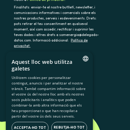
Finalitats: enviar-te el nostre butlletí, newsletter, i
comunicacions informatives i comercials sobre els
nostres productes, serveis i esdeveniments. Drets:
pots retirar el teu consentiment en qualsevol
moment, així com accedir, rectificar i suprimir les
teves dades i altres drets a somenergia@delegado-
datos.com. Informació addicional:
Política de
privacitat.
Aquest lloc web utilitza
galetes
900 103 605
CATALAN
Utilitzem cookies per personalitzar
contingut, anuncis i per analitzar el nostre
SPANISH
trànsit. També compartim informació sobre
GL
el vostre ús del nostre lloc amb els nostres
socis publicitaris i analítics que poden
BASQUE
combinar-la amb altra informació que els
heu proporcionat o que han recopilat a
partir del vostre ús dels seus serveis.
REBUTJA-HO TOT
ACCEPTA-HO TOT