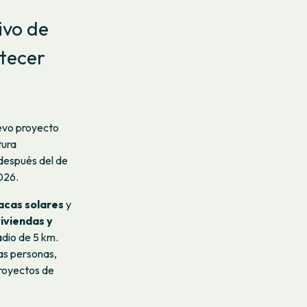
ivo de
tecer
uevo proyecto
tura
después del de
026.
acas solares
y
iviendas y
adio de 5 km.
as personas,
proyectos de