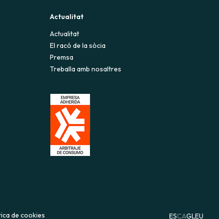
Actualitat
Actualitat
El racó de la sòcia
Premsa
Treballa amb nosaltres
tica de cookies
ES
CA
GL
EU