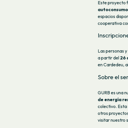
Este proyecto 
autoconsumo 
espacios dispon
cooperativa co
Inscripcion
Las personas y
a partir del
26 
en Cardedeu, ab
Sobre el se
GURB es una nu
de energía r
colectivo. Esta
otros proyectos
visitar nuestro 