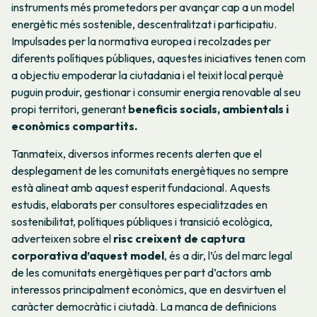
instruments més prometedors per avançar cap a un model
energètic més sostenible, descentralitzat i participatiu.
Impulsades per la normativa europea i recolzades per
diferents polítiques públiques, aquestes iniciatives tenen com
a objectiu empoderar la ciutadania i el teixit local perquè
puguin produir, gestionar i consumir energia renovable al seu
propi territori, generant
beneficis socials, ambientals i
econòmics compartits.
Tanmateix, diversos informes recents alerten que el
desplegament de les comunitats energètiques no sempre
està alineat amb aquest esperit fundacional. Aquests
estudis, elaborats per consultores especialitzades en
sostenibilitat, polítiques públiques i transició ecològica,
adverteixen sobre el
risc creixent de captura
corporativa d’aquest model
, és a dir, l’ús del marc legal
de les comunitats energètiques per part d’actors amb
interessos principalment econòmics, que en desvirtuen el
caràcter democràtic i ciutadà. La manca de definicions