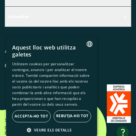
Centre d'Ajuda
Actualitat
Descobreix quin servei t'encaixa millor
Actualitat
Contacte
El racó de la sòcia
Aquest lloc web utilitza
Premsa
Avis legal
Política de privacitat
Política de cookies
galetes
CATALAN
Treballa amb nosaltres
Utilitzem cookies per personalitzar
ES
CA
GL
EU
contingut, anuncis i per analitzar el nostre
SPANISH
trànsit. També compartim informació sobre
GL
el vostre ús del nostre lloc amb els nostres
socis publicitaris i analítics que poden
BASQUE
combinar-la amb altra informació que els
heu proporcionat o que han recopilat a
partir del vostre ús dels seus serveis.
REBUTJA-HO TOT
ACCEPTA-HO TOT
Som Energia SCCL - 2026
Disseny Creatiu d'Etéreo Design.
?
VEURE ELS DETALLS
Desenvolupament web per Utopig