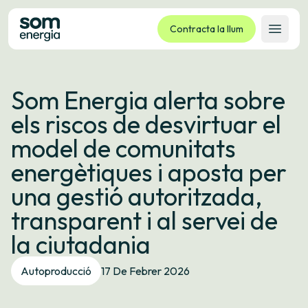
Contracta la llum
Obrir 
Tarifes
Som Energia alerta sobre
Serveis
els riscos de desvirtuar el
Empreses
model de comunitats
La cooperativa
energètiques i aposta per
Contacte
una gestió autoritzada,
Tràmits
transparent i al servei de
Oficina virtual
la ciutadania
Idioma:
CA
ES
GL
EU
Autoproducció
17 De Febrer 2026