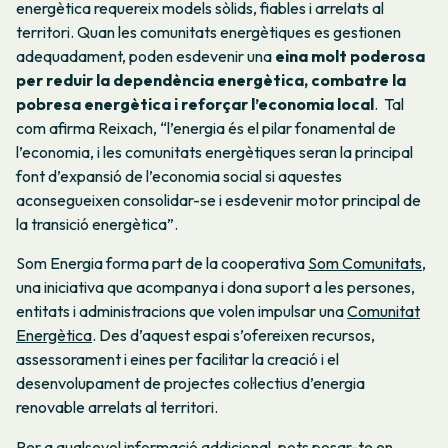
energètica requereix models sòlids, fiables i arrelats al
territori. Quan les comunitats energètiques es gestionen
adequadament, poden esdevenir una
eina molt poderosa
per reduir la dependència energètica, combatre la
pobresa energètica i reforçar l’economia local
. Tal
com afirma Reixach, “l’energia és el pilar fonamental de
l’economia, i les comunitats energètiques seran la principal
font d’expansió de l’economia social si aquestes
aconsegueixen consolidar-se i esdevenir motor principal de
la transició energètica”.
Som Energia forma part de la cooperativa
Som Comunitats
,
una iniciativa que acompanya i dona suport a les persones,
entitats i administracions que volen impulsar una
Comunitat
Energètica
. Des d’aquest espai s’ofereixen recursos,
assessorament i eines per facilitar la creació i el
desenvolupament de projectes col·lectius d’energia
renovable arrelats al territori.
Per a qualsevol informació addicional, pots posar-te en