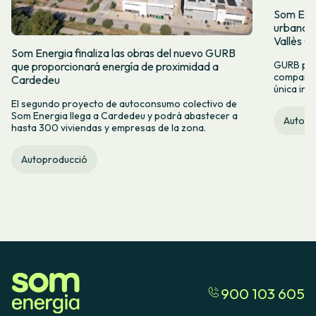
Som Ener
urbana co
Vallès Or
Som Energia finaliza las obras del nuevo GURB
GURB per
que proporcionará energía de proximidad a
compartir
Cardedeu
única inst
El segundo proyecto de autoconsumo colectivo de
Som Energia llega a Cardedeu y podrá abastecer a
Autopr
hasta 300 viviendas y empresas de la zona.
Autoproducció
900 103 605