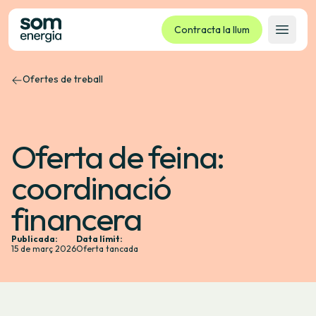
Contracta la llum
Obrir 
Ofertes de treball
Tarifes
Serveis
Empreses
Oferta de feina:
La cooperativa
coordinació
Contacte
Tràmits
financera
Oficina virtual
Publicada:
Data límit:
15 de març 2026
Oferta tancada
Idioma:
CA
ES
GL
EU