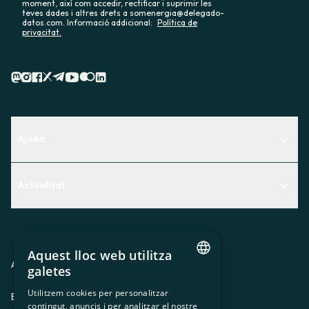
moment, així com accedir, rectificar i suprimir les
teves dades i altres drets a somenergia@delegado-
datos.com. Informació addicional:
Política de
privacitat.
Ajuda
Centre d'Ajuda
Actualitat
Descobreix quin servei t'encaixa millor
Actualitat
Contacte
El racó de la sòcia
Aquest lloc web utilitza
Premsa
Avis legal
Política de privacitat
Política de cookies
galetes
CATALAN
Treballa amb nosaltres
Utilitzem cookies per personalitzar
ES
CA
GL
EU
contingut, anuncis i per analitzar el nostre
SPANISH