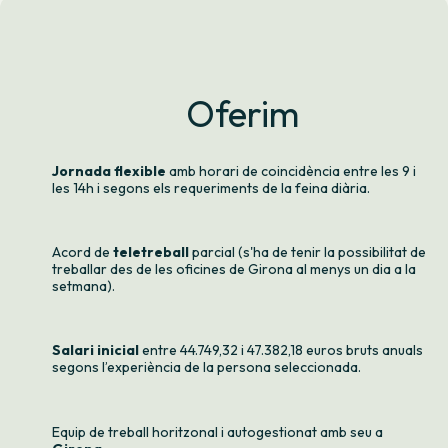
Oferim
Jornada flexible
amb horari de coincidència entre les 9 i
les 14h i segons els requeriments de la feina diària.
Acord de
teletreball
parcial (s'ha de tenir la possibilitat de
treballar des de les oficines de Girona al menys un dia a la
setmana).
Salari inicial
entre 44.749,32 i 47.382,18 euros bruts anuals
segons l’experiència de la persona seleccionada.
Equip de treball horitzonal i autogestionat amb seu a