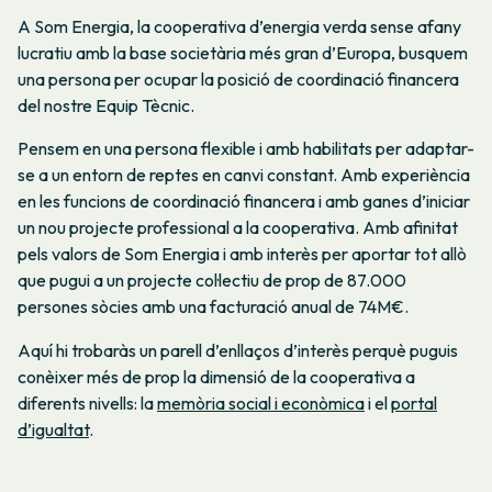
A Som Energia, la cooperativa d’energia verda sense afany
lucratiu amb la base societària més gran d’Europa, busquem
una persona per ocupar la posició de coordinació financera
del nostre Equip Tècnic.
Pensem en una persona flexible i amb habilitats per adaptar-
se a un entorn de reptes en canvi constant. Amb experiència
en les funcions de coordinació financera i amb ganes d’iniciar
un nou projecte professional a la cooperativa. Amb afinitat
pels valors de Som Energia i amb interès per aportar tot allò
que pugui a un projecte col·lectiu de prop de 87.000
persones sòcies amb una facturació anual de 74M€.
Aquí hi trobaràs un parell d’enllaços d’interès perquè puguis
conèixer més de prop la dimensió de la cooperativa a
diferents nivells: la
memòria social i econòmica
i el
portal
d’igualtat
.