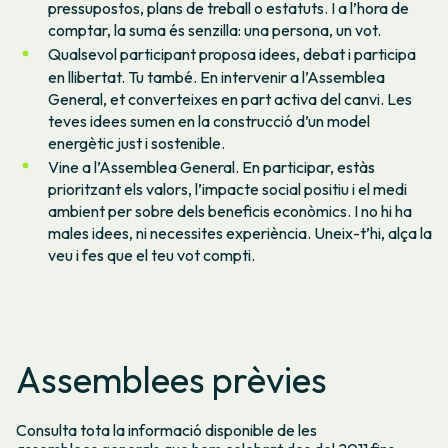
pressupostos, plans de treball o estatuts. I a l’hora de
comptar, la suma és senzilla: una persona, un vot.
Qualsevol participant proposa idees, debat i participa
en llibertat. Tu també. En intervenir a l’Assemblea
General, et converteixes en part activa del canvi. Les
teves idees sumen en la construcció d’un model
energètic just i sostenible.
Vine a l’Assemblea General. En participar, estàs
prioritzant els valors, l’impacte social positiu i el medi
ambient per sobre dels beneficis econòmics. I no hi ha
males idees, ni necessites experiència. Uneix-t’hi, alça la
veu i fes que el teu vot compti.
Assemblees prèvies
Consulta tota la informació disponible de les