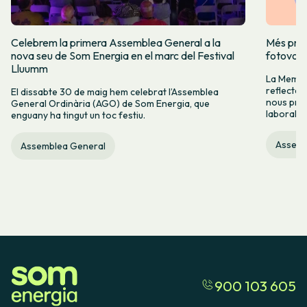
Celebrem la primera Assemblea General a la
Més prod
nova seu de Som Energia en el marc del Festival
fotovolt
Lluumm
La Memòr
reflectei
El dissabte 30 de maig hem celebrat l’Assemblea
nous proj
General Ordinària (AGO) de Som Energia, que
laboral.
enguany ha tingut un toc festiu.
Assemb
Assemblea General
900 103 605