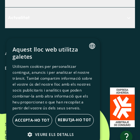
Centre d'Ajuda
Actualitat
Descobreix quin servei t'encaixa millor
Actualitat
Contacte
El racó de la sòcia
Aquest lloc web utilitza
Premsa
Avis legal
Política de privacitat
Política de cookies
galetes
CATALAN
Treballa amb nosaltres
Utilitzem cookies per personalitzar
ES
CA
GL
EU
contingut, anuncis i per analitzar el nostre
SPANISH
trànsit. També compartim informació sobre
GL
el vostre ús del nostre lloc amb els nostres
socis publicitaris i analítics que poden
BASQUE
combinar-la amb altra informació que els
heu proporcionat o que han recopilat a
partir del vostre ús dels seus serveis.
REBUTJA-HO TOT
ACCEPTA-HO TOT
Som Energia SCCL - 2026
Disseny Creatiu d'Etéreo Design.
?
VEURE ELS DETALLS
Desenvolupament web per Utopig