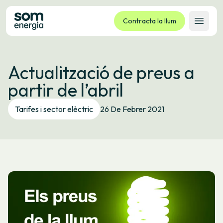
Contracta la llum
Obrir 
Tarifes
Actualització de preus a
Serveis
partir de l’abril
Empreses
La cooperativa
Tarifes i sector elèctric
26 De Febrer 2021
Contacte
Tràmits
Oficina virtual
Idioma:
CA
ES
GL
EU