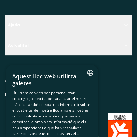
Ajuda
Centre d'Ajuda
Actualitat
Descobreix quin servei t'encaixa millor
Actualitat
Contacte
El racó de la sòcia
Aquest lloc web utilitza
Premsa
Avis legal
Política de privacitat
Política de cookies
galetes
CATALAN
Treballa amb nosaltres
Utilitzem cookies per personalitzar
ES
CA
GL
EU
contingut, anuncis i per analitzar el nostre
SPANISH
trànsit. També compartim informació sobre
GL
el vostre ús del nostre lloc amb els nostres
socis publicitaris i analítics que poden
BASQUE
combinar-la amb altra informació que els
heu proporcionat o que han recopilat a
partir del vostre ús dels seus serveis.