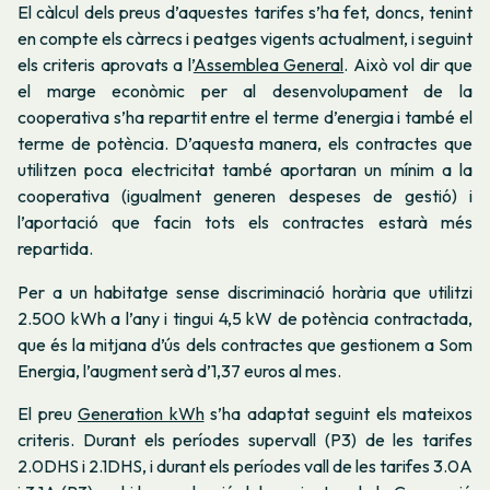
El càlcul dels preus d’aquestes tarifes s’ha fet, doncs, tenint
en compte els càrrecs i peatges vigents actualment, i seguint
els criteris aprovats a l’
Assemblea General
. Això vol dir que
el marge econòmic per al desenvolupament de la
cooperativa s’ha repartit entre el terme d’energia i també el
terme de potència. D’aquesta manera, els contractes que
utilitzen poca electricitat també aportaran un mínim a la
cooperativa (igualment generen despeses de gestió) i
l’aportació que facin tots els contractes estarà més
repartida.
Per a un habitatge sense discriminació horària que utilitzi
2.500 kWh a l’any i tingui 4,5 kW de potència contractada,
que és la mitjana d’ús dels contractes que gestionem a Som
Energia, l’augment serà d’1,37 euros al mes.
El preu
Generation kWh
s’ha adaptat seguint els mateixos
criteris. Durant els períodes supervall (P3) de les tarifes
2.0DHS i 2.1DHS, i durant els períodes vall de les tarifes 3.0A