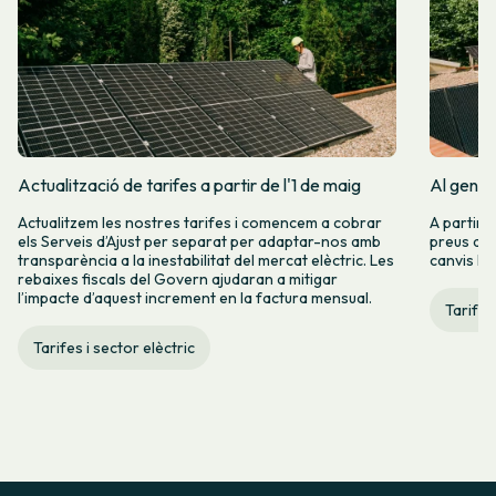
Actualització de tarifes a partir de l'1 de maig
Al gener
Actualitzem les nostres tarifes i comencem a cobrar
A partir 
els Serveis d’Ajust per separat per adaptar-nos amb
preus de l
transparència a la inestabilitat del mercat elèctric. Les
canvis hi
rebaixes fiscals del Govern ajudaran a mitigar
l’impacte d’aquest increment en la factura mensual.
Tarifes
Tarifes i sector elèctric