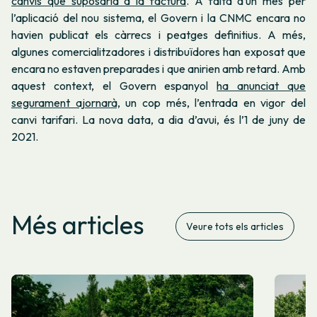
canvis que suposaria a la factura
. A falta d’un mes per
l’aplicació del nou sistema, el Govern i la CNMC encara no
havien publicat els càrrecs i peatges definitius. A més,
algunes comercialitzadores i distribuïdores han exposat que
encara no estaven preparades i que anirien amb retard. Amb
aquest context, el Govern espanyol
ha anunciat que
segurament ajornarà,
un cop més, l’entrada en vigor del
canvi tarifari. La nova data, a dia d’avui, és l’1 de juny de
2021.
Més articles
Veure tots els articles