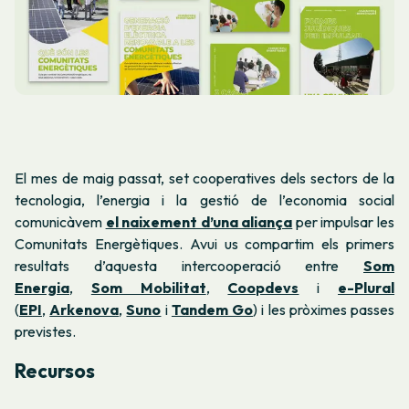
El mes de maig passat, set cooperatives dels sectors de la
tecnologia, l’energia i la gestió de l’economia social
comunicàvem
el naixement d’una aliança
per impulsar les
Comunitats Energètiques. Avui us compartim els primers
resultats d’aquesta intercooperació entre
Som
Energia
,
Som Mobilitat
,
Coopdevs
i
e-Plural
(
EPI
,
Arkenova
,
Suno
i
Tandem Go
) i les pròximes passes
previstes.
Recursos