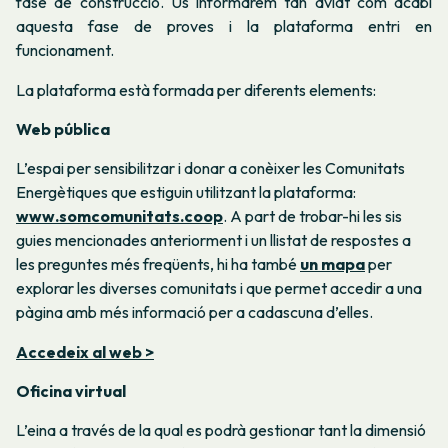
fase de construcció. Us informarem tan aviat com acabi
aquesta fase de proves i la plataforma entri en
funcionament.
La plataforma està formada per diferents elements:
Web pública
L’espai per sensibilitzar i donar a conèixer les Comunitats
Energètiques que estiguin utilitzant la plataforma:
www.somcomunitats.coop
. A part de trobar-hi les sis
guies mencionades anteriorment i un llistat de respostes a
les preguntes més freqüents, hi ha també
un mapa
per
explorar les diverses comunitats i que permet accedir a una
pàgina amb més informació per a cadascuna d’elles.
Accedeix al web >
Oficina virtual
L’eina a través de la qual es podrà gestionar tant la dimensió