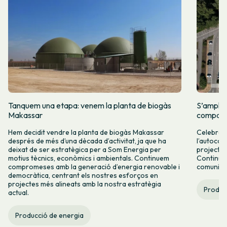
Tanquem una etapa: venem la planta de biogàs
S’amplia
Makassar
comparti
Hem decidit vendre la planta de biogàs Makassar
Celebrem 
després de més d’una dècada d’activitat, ja que ha
l’autocon
deixat de ser estratègica per a Som Energia per
projectes
motius tècnics, econòmics i ambientals. Continuem
Continuar
compromeses amb la generació d’energia renovable i
comunitàr
democràtica, centrant els nostres esforços en
projectes més alineats amb la nostra estratègia
Produc
actual.
Producció de energia