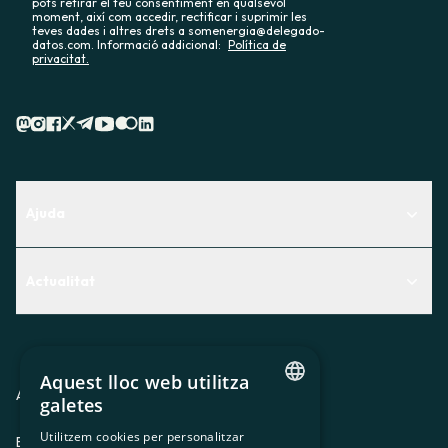
pots retirar el teu consentiment en qualsevol
moment, així com accedir, rectificar i suprimir les
teves dades i altres drets a somenergia@delegado-
datos.com. Informació addicional:
Política de
privacitat.
Ajuda
Centre d'Ajuda
Actualitat
Descobreix quin servei t'encaixa millor
Actualitat
Contacte
El racó de la sòcia
Aquest lloc web utilitza
Premsa
Avis legal
Política de privacitat
Política de cookies
galetes
CATALAN
Treballa amb nosaltres
Utilitzem cookies per personalitzar
ES
CA
GL
EU