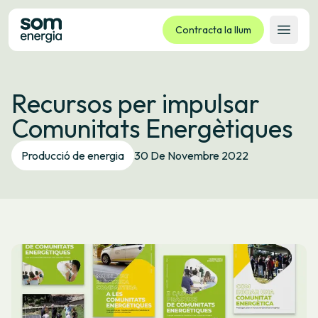
Contracta la llum
Obrir 
Tarifes
Recursos per impulsar
Serveis
Comunitats Energètiques
Empreses
La cooperativa
Producció de energia
30 De Novembre 2022
Contacte
Tràmits
Oficina virtual
Idioma:
CA
ES
GL
EU