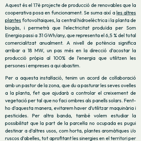
Aquest és el 17è projecte de producció de renovables que la
cooperativa posa en funcionament. Se suma així a
les altres
plantes
fotovoltaiques, la central hidroelèctrica i la planta de
biogàs, i permetrà que l’electricitat produïda per Som
Energia passi a 31 GWh/any, que representa el 6,5 % del total
comercialitzat anualment. A nivell de potència significa
arribar a 18 MW, un pas més en la direcció d’acostar la
producció pròpia al 100% de l’energia que utilitzen les
persones i empreses a qui abastim.
Per a aquesta instal·lació, tenim un acord de col·laboració
amb un pastor de la zona, que du a pasturar les seves ovelles
a la planta, fet que ajudarà a controlar el creixement de
vegetació per tal que no faci ombres als panells solars. Fent-
ho d’aquesta manera, evitarem haver d’utilitzar maquinària i
pesticides. Per altra banda, també volem estudiar la
possibilitat que la part de la parcel·la no ocupada es pugui
destinar a d’altres usos, com horta, plantes aromàtiques i/o
ruscos d’abelles, tot aprofitant les sinergies en el territori per