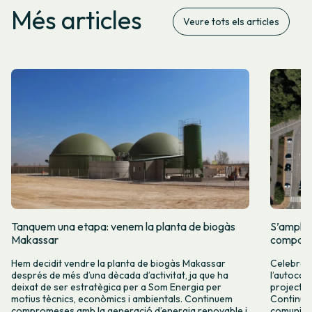
Més articles
Veure tots els articles
Tanquem una etapa: venem la planta de biogàs
S’amplia
Makassar
comparti
Hem decidit vendre la planta de biogàs Makassar
Celebrem 
després de més d’una dècada d’activitat, ja que ha
l’autocon
deixat de ser estratègica per a Som Energia per
projectes
motius tècnics, econòmics i ambientals. Continuem
Continuar
compromeses amb la generació d’energia renovable i
comunitàr