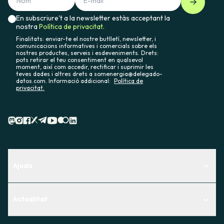
En subscriure't a la newsletter estàs acceptant la
nostra
Política de privacitat.
Finalitats: enviar-te el nostre butlletí, newsletter, i
comunicacions informatives i comercials sobre els
nostres productes, serveis i esdeveniments. Drets:
pots retirar el teu consentiment en qualsevol
moment, així com accedir, rectificar i suprimir les
teves dades i altres drets a somenergia@delegado-
datos.com. Informació addicional:
Política de
privacitat.
Ajuda
Centre d'Ajuda
Actualitat
Descobreix quin servei t'encaixa millor
Actualitat
Contacte