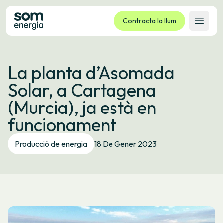
Contracta la llum
Obrir 
Tarifes
La planta d’Asomada
Serveis
Solar, a Cartagena
Empreses
(Murcia), ja està en
La cooperativa
funcionament
Contacte
Tràmits
Producció de energia
18 De Gener 2023
Oficina virtual
Idioma:
CA
ES
GL
EU