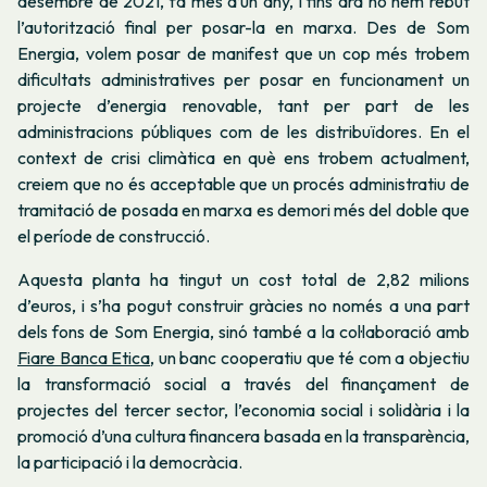
desembre de 2021, fa més d’un any, i fins ara no hem rebut
l’autorització final per posar-la en marxa. Des de Som
Energia, volem posar de manifest que un cop més trobem
dificultats administratives per posar en funcionament un
projecte d’energia renovable, tant per part de les
administracions públiques com de les distribuïdores. En el
context de crisi climàtica en què ens trobem actualment,
creiem que no és acceptable que un procés administratiu de
tramitació de posada en marxa es demori més del doble que
el període de construcció.
Aquesta planta ha tingut un cost total de 2,82 milions
d’euros, i s’ha pogut construir gràcies no només a una part
dels fons de Som Energia, sinó també a la col·laboració amb
Fiare Banca Etica
, un banc cooperatiu que té com a objectiu
la transformació social a través del finançament de
projectes del tercer sector, l’economia social i solidària i la
promoció d’una cultura financera basada en la transparència,
la participació i la democràcia.