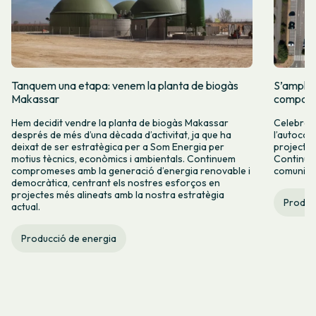
Tanquem una etapa: venem la planta de biogàs
S’amplia
Makassar
comparti
Hem decidit vendre la planta de biogàs Makassar
Celebrem 
després de més d’una dècada d’activitat, ja que ha
l’autocon
deixat de ser estratègica per a Som Energia per
projectes
motius tècnics, econòmics i ambientals. Continuem
Continuar
compromeses amb la generació d’energia renovable i
comunitàr
democràtica, centrant els nostres esforços en
projectes més alineats amb la nostra estratègia
Produc
actual.
Producció de energia