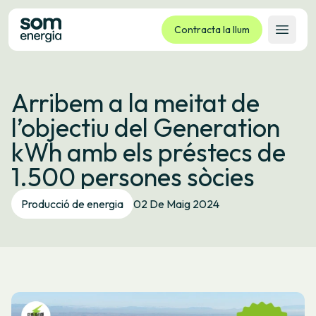
Contracta la llum
Obrir 
Tarifes
Arribem a la meitat de
Serveis
l’objectiu del Generation
Empreses
kWh amb els préstecs de
La cooperativa
1.500 persones sòcies
Contacte
Tràmits
Producció de energia
02 De Maig 2024
Oficina virtual
Idioma:
CA
ES
GL
EU