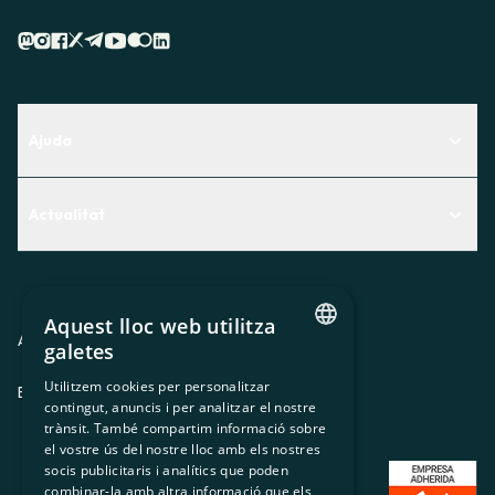
Ajuda
Centre d'Ajuda
Actualitat
Descobreix quin servei t'encaixa millor
Actualitat
Contacte
El racó de la sòcia
Aquest lloc web utilitza
Premsa
Avis legal
Política de privacitat
Política de cookies
galetes
CATALAN
Treballa amb nosaltres
Utilitzem cookies per personalitzar
ES
CA
GL
EU
contingut, anuncis i per analitzar el nostre
SPANISH
trànsit. També compartim informació sobre
GL
el vostre ús del nostre lloc amb els nostres
socis publicitaris i analítics que poden
BASQUE
combinar-la amb altra informació que els