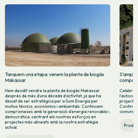
Tanquem una etapa: venem la planta de biogàs
S’amplia
Makassar
comparti
Hem decidit vendre la planta de biogàs Makassar
Celebrem 
després de més d’una dècada d’activitat, ja que ha
l’autocon
deixat de ser estratègica per a Som Energia per
projectes
motius tècnics, econòmics i ambientals. Continuem
Continuar
compromeses amb la generació d’energia renovable i
comunitàr
democràtica, centrant els nostres esforços en
projectes més alineats amb la nostra estratègia
Produc
actual.