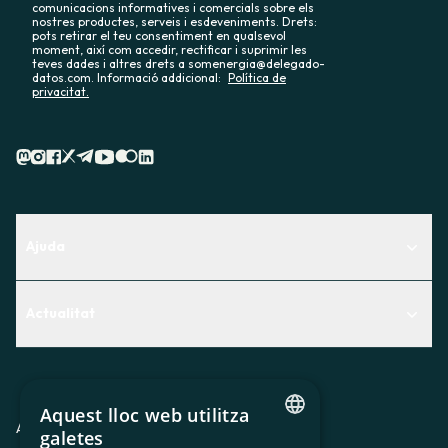
comunicacions informatives i comercials sobre els
nostres productes, serveis i esdeveniments. Drets:
pots retirar el teu consentiment en qualsevol
moment, així com accedir, rectificar i suprimir les
teves dades i altres drets a somenergia@delegado-
datos.com. Informació addicional:
Política de
privacitat.
Ajuda
Centre d'Ajuda
Actualitat
Descobreix quin servei t'encaixa millor
Actualitat
Contacte
El racó de la sòcia
Aquest lloc web utilitza
Premsa
Avis legal
Política de privacitat
Política de cookies
galetes