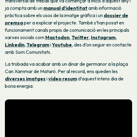
transversal de treball que va començar a inicis d’aquest any i
ja compta amb un
manual d’identitat
amb informació
pràctica sobre els usos de la imatge gràfica i un
dossier de
premsa
per a explicar el projecte. També s’han posat en
funcionament canals propis de comunicació en les principals
xarxes socials com
Mastodon
,
Twitter
,
Instagram
,
Linkedin
,
Telegram
i
Youtube
, des d’on seguir en contacte
amb Som Comunitats.
La trobada va acabar amb un dinar de germanor a la plaça
Can Xammar de Mataró. Per al record, ens queden les
diverses imatges
i
vídeo resum
d’aquest intens dia de
bona energia: