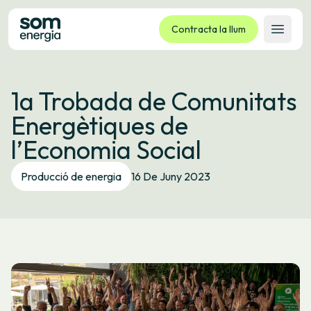
Contracta la llum
Obrir 
Tarifes
1a Trobada de Comunitats
Serveis
Energètiques de
Empreses
l’Economia Social
La cooperativa
Contacte
Producció de energia
16 De Juny 2023
Tràmits
Oficina virtual
Idioma:
CA
ES
GL
EU