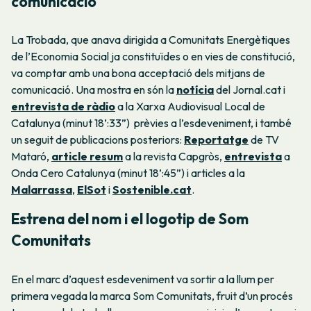
comunicació
La Trobada, que anava dirigida a Comunitats Energètiques
de l’Economia Social ja constituïdes o en vies de constitució,
va comptar amb una bona acceptació dels mitjans de
comunicació. Una mostra en són la
notícia
del Jornal.cat i
entrevista de ràdio
a la Xarxa Audiovisual Local de
Catalunya (minut 18’:33”) prèvies a l’esdeveniment, i també
un seguit de publicacions posteriors:
Reportatge
de TV
Mataró,
article resum
a la revista Capgròs,
entrevista
a
Onda Cero Catalunya (minut 18’:45”) i articles a la
Malarrassa
,
ElSot
i
Sostenible.cat
.
Estrena del nom i el logotip de Som
Comunitats
En el marc d’aquest esdeveniment va sortir a la llum per
primera vegada la marca Som Comunitats, fruit d’un procés