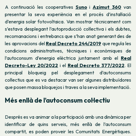
A continuació les cooperatives
Suno
i
Azimut 360
van
presentar la seva experiència en el procés d’instal·lació
d’energia solar fotovoltaica. Van mostrar tècnicament com
s’estava desplegant l’autoproducció col·lectiva i els dubtes,
recomanacions i entrebancs que s’han anat generant des de
les aprovacions del
Real Decreto 244/2019
que regula les
condicions administratives, tècniques i econòmiques de
l’autoconsum d’energia elèctrica juntament amb el
Real
Decreto-Ley 20/2022
i el
Real Decreto 377/2022
. El
principal bloqueig pel desplegament d’autoconsums
col·lectius que es va destacar van ser algunes
distribuïdores
que posen massa bloquejos i traves a la seva implementació.
Més enllà de l’autoconsum col·lectiu
Després es va animar a la participació amb una dinàmica per
identificar de quins serveis, més enllà de l’autoconsum
compartit, es poden proveir les Comunitats Energètiques.