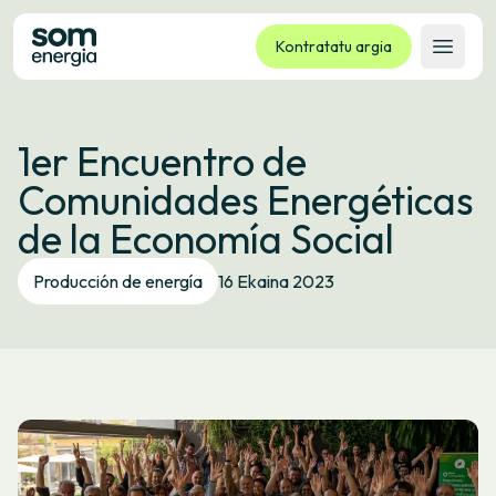
Kontratatu argia
Ireki 
Tarifak
1er Encuentro de
Zerbitzuak
Comunidades Energéticas
Enpresak
de la Economía Social
Kooperatiba
Kontaktua
Producción de energía
16 Ekaina 2023
Izapideak
Bulego Birtuala
Hizkuntza:
EU
ES
CA
GL