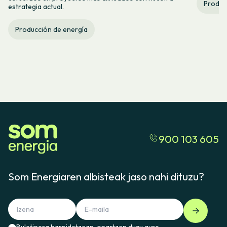
Produc
estrategia actual.
Producción de energía
900 103 605
Som Energiaren albisteak jaso nahi dituzu?
Buletinera harpidetzean, onartzen duzu gure