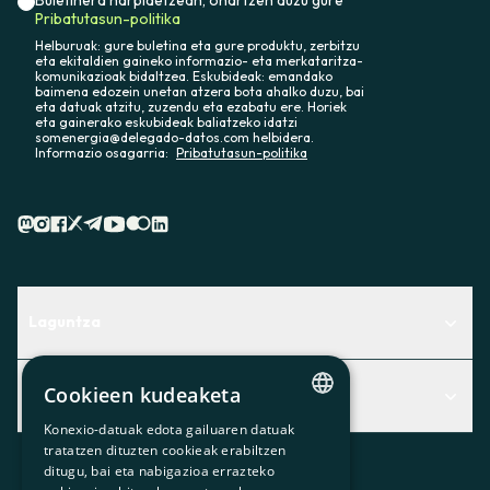
Pribatutasun-politika
Helburuak: gure buletina eta gure produktu, zerbitzu
eta ekitaldien gaineko informazio- eta merkataritza-
komunikazioak bidaltzea. Eskubideak: emandako
baimena edozein unetan atzera bota ahalko duzu, bai
eta datuak atzitu, zuzendu eta ezabatu ere. Horiek
eta gainerako eskubideak baliatzeko idatzi
somenergia@delegado-datos.com helbidera.
Informazio osagarria:
Pribatutasun-politika
Laguntza
Centro de Ayuda
Cookieen kudeaketa
Albisteak
Aurkitu zerbitzurik egokiena zuretzat
Konexio-datuak edota gailuaren datuak
Albisteak
CATALAN
Contacto
tratatzen dituzten cookieak erabiltzen
ditugu, bai eta nabigazioa errazteko
SPANISH
Bazkideen txokoa