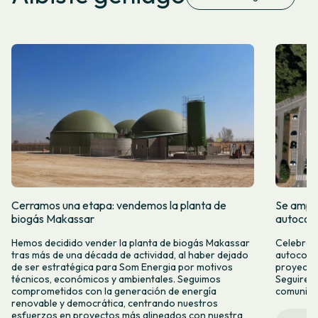
Cerramos una etapa: vendemos la planta de
Se amplí
biogás Makassar
autocon
Hemos decidido vender la planta de biogás Makassar
Celebramo
tras más de una década de actividad, al haber dejado
autocons
de ser estratégica para Som Energia por motivos
proyecto
técnicos, económicos y ambientales. Seguimos
Seguirem
comprometidos con la generación de energía
comunitar
renovable y democrática, centrando nuestros
esfuerzos en proyectos más alineados con nuestra