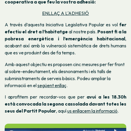
cooperativa a que feu
la vostra adhesió:
ENLLAÇ A L'ADHESIÓ
A través d’aquesta Iniciativa Legislativa Popular es vol
fer
efectiu el dret a l’habitatge
al nostre país.
Posant fi a la
pobresa energètica i l’emergència habitacional
,
acabant així amb la vulneració sistemàtica de drets humans
que es ve produint des de fa temps.
Amb aquest objectiu es proposen cinc mesures per fer front
al sobre-endeutament, els desnonaments i els talls de
subministraments de serveis bàsics. Podeu ampliar la
informació en el
següent enllaç
.
I aprofitem per recordar-vos que per
avui a les 18.30h
està convocada la segona cassolada davant totes les
seus del Partit Popular
, aquí
us enllacem la informació
.