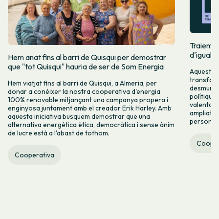
Traiem pi
d’igualta
Hem anat fins al barri de Quisqui per demostrar
que "tot Quisqui" hauria de ser de Som Energia
Aquest 8M
transform
Hem viatjat fins al barri de Quisqui, a Almeria, per
desmuntar
donar a conèixer la nostra cooperativa d'energia
polítique
100% renovable mitjançant una campanya propera i
valenta fin
enginyosa juntament amb el creador Erik Harley. Amb
ampliats,
aquesta iniciativa busquem demostrar que una
persones 
alternativa energètica ètica, democràtica i sense ànim
de lucre està a l'abast de tothom.
Cooper
Cooperativa