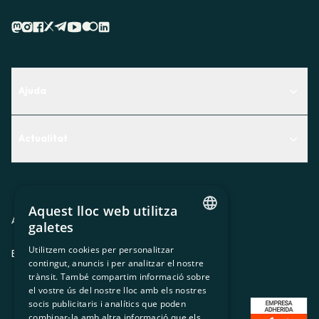
Ajuda
Centre d'Ajuda
Actualitat
Descobreix quin servei t'encaixa millor
Actualitat
Contacte
El racó de la sòcia
Aquest lloc web utilitza
Premsa
Avis legal
Política de privacitat
Política de cookies
galetes
CATALAN
Treballa amb nosaltres
Utilitzem cookies per personalitzar
ES
CA
GL
EU
contingut, anuncis i per analitzar el nostre
SPANISH
trànsit. També compartim informació sobre
GL
el vostre ús del nostre lloc amb els nostres
socis publicitaris i analítics que poden
BASQUE
combinar-la amb altra informació que els