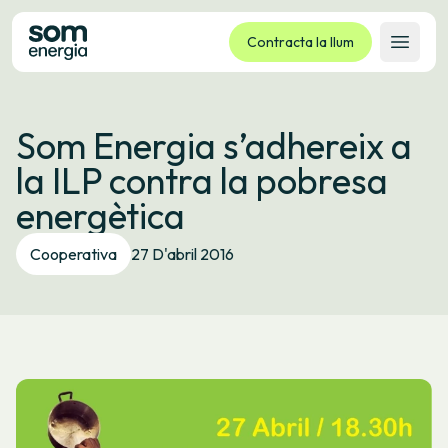
Contracta la llum
Obrir 
Tarifes
Som Energia s’adhereix a
Serveis
la ILP contra la pobresa
Empreses
energètica
La cooperativa
Contacte
Cooperativa
27 D'abril 2016
Tràmits
Oficina virtual
Idioma:
CA
ES
GL
EU