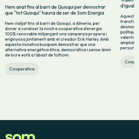
d’igualta
Hem anat fins al barri de Quisqui per demostrar
que "tot Quisqui" hauria de ser de Som Energia
Aquest 8M
transform
Hem viatjat fins al barri de Quisqui, a Almeria, per
desmuntar
donar a conèixer la nostra cooperativa d'energia
polítique
100% renovable mitjançant una campanya propera i
valenta fin
enginyosa juntament amb el creador Erik Harley. Amb
ampliats,
aquesta iniciativa busquem demostrar que una
persones 
alternativa energètica ètica, democràtica i sense ànim
de lucre està a l'abast de tothom.
Cooper
Cooperativa