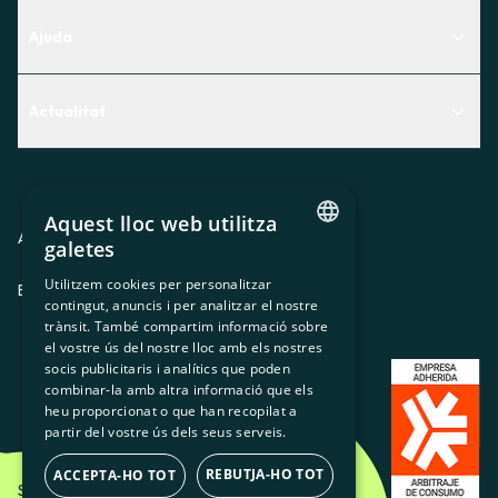
Ajuda
Centre d'Ajuda
Actualitat
Descobreix quin servei t'encaixa millor
Actualitat
Contacte
El racó de la sòcia
Aquest lloc web utilitza
Premsa
Avis legal
Política de privacitat
Política de cookies
galetes
CATALAN
Treballa amb nosaltres
Utilitzem cookies per personalitzar
ES
CA
GL
EU
contingut, anuncis i per analitzar el nostre
SPANISH
trànsit. També compartim informació sobre
GL
el vostre ús del nostre lloc amb els nostres
socis publicitaris i analítics que poden
BASQUE
combinar-la amb altra informació que els
heu proporcionat o que han recopilat a
partir del vostre ús dels seus serveis.
REBUTJA-HO TOT
ACCEPTA-HO TOT
Som Energia SCCL - 2026