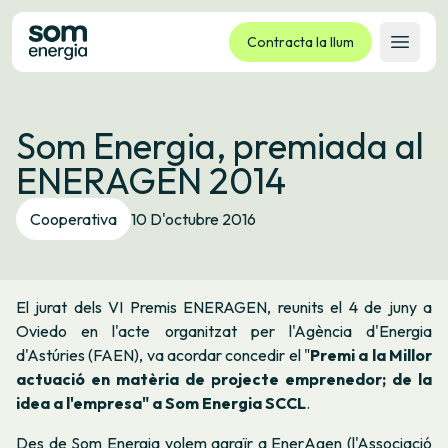
Contracta la llum
Obrir 
Tarifes
Som Energia, premiada al
Serveis
ENERAGEN 2014
Empreses
La cooperativa
Cooperativa
10 D'octubre 2016
Contacte
Tràmits
El jurat dels VI Premis ENERAGEN, reunits el 4 de juny a
Oficina virtual
Oviedo en l'acte organitzat per l'Agència d'Energia
d'Astúries (FAEN), va acordar concedir el "
Premi a la Millor
Idioma:
CA
ES
GL
EU
actuació en matèria de projecte emprenedor; de la
idea a l'empresa" a Som Energia SCCL
.
Des de Som Energia volem agraïr a
EnerAgen
(l'Associació