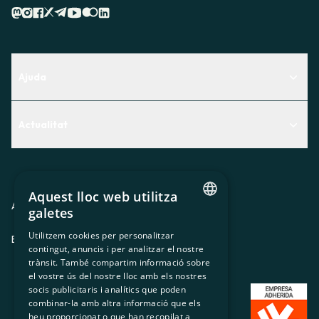
Ajuda
Centre d'Ajuda
Actualitat
Descobreix quin servei t'encaixa millor
Actualitat
Contacte
El racó de la sòcia
Aquest lloc web utilitza
Premsa
Avis legal
Política de privacitat
Política de cookies
galetes
CATALAN
Treballa amb nosaltres
Utilitzem cookies per personalitzar
ES
CA
GL
EU
contingut, anuncis i per analitzar el nostre
SPANISH
trànsit. També compartim informació sobre
GL
el vostre ús del nostre lloc amb els nostres
socis publicitaris i analítics que poden
BASQUE
combinar-la amb altra informació que els
heu proporcionat o que han recopilat a