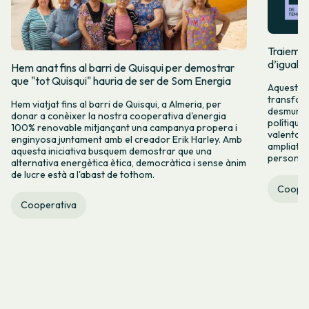
Traiem pi
d’igualta
Hem anat fins al barri de Quisqui per demostrar
que "tot Quisqui" hauria de ser de Som Energia
Aquest 8M
transform
Hem viatjat fins al barri de Quisqui, a Almeria, per
desmuntar
donar a conèixer la nostra cooperativa d'energia
polítique
100% renovable mitjançant una campanya propera i
valenta fin
enginyosa juntament amb el creador Erik Harley. Amb
ampliats,
aquesta iniciativa busquem demostrar que una
persones 
alternativa energètica ètica, democràtica i sense ànim
de lucre està a l'abast de tothom.
Cooper
Cooperativa