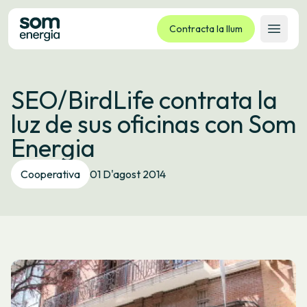
Contracta la llum
Obrir 
Tarifes
SEO/BirdLife contrata la
Serveis
luz de sus oficinas con Som
Empreses
Energia
La cooperativa
Contacte
Cooperativa
01 D'agost 2014
Tràmits
Oficina virtual
Idioma:
CA
ES
GL
EU