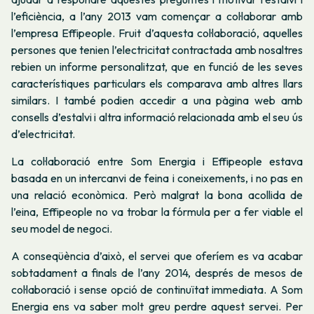
l’eficiència, a l’any 2013 vam començar a col·laborar amb
l’empresa Effipeople. Fruit d’aquesta col·laboració, aquelles
persones que tenien l’electricitat contractada amb nosaltres
rebien un informe personalitzat, que en funció de les seves
característiques particulars els comparava amb altres llars
similars. I també podien accedir a una pàgina web amb
consells d’estalvi i altra informació relacionada amb el seu ús
d’electricitat.
La col·laboració entre Som Energia i Effipeople estava
basada en un intercanvi de feina i coneixements, i no pas en
una relació econòmica. Però malgrat la bona acollida de
l’eina, Effipeople no va trobar la fórmula per a fer viable el
seu model de negoci.
A conseqüència d’això, el servei que oferíem es va acabar
sobtadament a finals de l’any 2014, després de mesos de
col·laboració i sense opció de continuïtat immediata.
A Som
Energia ens va saber molt greu perdre aquest servei. Per