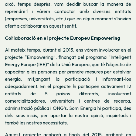
això, temps després, vam decidir buscar la manera de
reprendre’l i vàrem contactar amb diverses entitats
(empreses, universitats, etc.) que en algun moment s’havien
ofert a col·laborar en aquest sentit.
Col·laboració en el projecte Europeu Empowering
Al mateix temps, durant el 2013, ens vàrem involucrar en el
projecte “Empowering”, finançat pel programa “Intelligent
Energy Europe (IEE)” de la Unió Europea, que té l’objectiu de
capacitar a les persones per prendre mesures per estalviar
energia, mitjançant la participació i informant-los
adequadament. En el projecte hi participen activament 12
entitats de 5 països diferents, involucrant
comercialitzadores, universitats i centres de recerca,
administració pública i ONG’s. Som Energia hi participa, des
dels seus inicis, per aportar la nostra opinió, inquietuds i
també les nostres necessitats.
Aquest projecte acabarà a finals del 2015, arribant, en