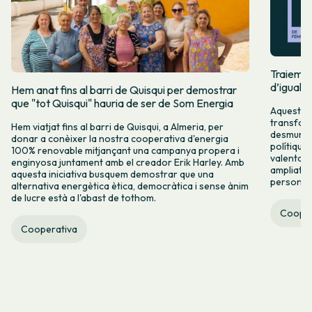
Traiem pi
d’igualta
Hem anat fins al barri de Quisqui per demostrar
que "tot Quisqui" hauria de ser de Som Energia
Aquest 8M
transform
Hem viatjat fins al barri de Quisqui, a Almeria, per
desmuntar
donar a conèixer la nostra cooperativa d'energia
polítique
100% renovable mitjançant una campanya propera i
valenta fin
enginyosa juntament amb el creador Erik Harley. Amb
ampliats,
aquesta iniciativa busquem demostrar que una
persones 
alternativa energètica ètica, democràtica i sense ànim
de lucre està a l'abast de tothom.
Cooper
Cooperativa