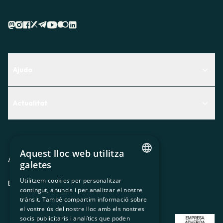
Ajuda
Centre d'Ajuda
Actualitat
Descobreix quin servei t'encaixa millor
Actualitat
Contacte
El racó de la sòcia
Aquest lloc web utilitza
Premsa
Avis legal
Política de privacitat
Política de cookies
galetes
CATALAN
Treballa amb nosaltres
Utilitzem cookies per personalitzar
ES
CA
GL
EU
contingut, anuncis i per analitzar el nostre
SPANISH
trànsit. També compartim informació sobre
GL
el vostre ús del nostre lloc amb els nostres
socis publicitaris i analítics que poden