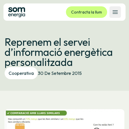
Contracta la llum
Obrir 
Tarifes
Reprenem el servei
Serveis
d’informació energètica
Empreses
personalitzada
La cooperativa
Contacte
Cooperativa
30 De Setembre 2015
Tràmits
Oficina virtual
Idioma:
CA
ES
GL
EU