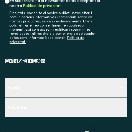
En subscriure't a la newsletter estàs acceptant la
nostra
Política de privacitat.
Finalitats: enviar-te el nostre butlletí, newsletter, i
comunicacions informatives i comercials sobre els
nostres productes, serveis i esdeveniments. Drets:
pots retirar el teu consentiment en qualsevol
moment, així com accedir, rectificar i suprimir les
teves dades i altres drets a somenergia@delegado-
datos.com. Informació addicional:
Política de
privacitat.
Ajuda
Centre d'Ajuda
Actualitat
Descobreix quin servei t'encaixa millor
Actualitat
Contacte
El racó de la sòcia