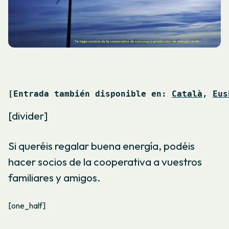
[Entrada también disponible en: 
Català
, 
Eus
[divider]
Si queréis regalar buena energía, podéis
hacer socios de la cooperativa a vuestros
familiares y amigos.
[one_half]