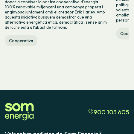
donar a conèixer la nostra cooperativa d'energia
polítique
100% renovable mitjançant una campanya propera i
valenta fin
enginyosa juntament amb el creador Erik Harley. Amb
ampliats,
aquesta iniciativa busquem demostrar que una
persones 
alternativa energètica ètica, democràtica i sense ànim
de lucre està a l'abast de tothom.
Cooper
Cooperativa
900 103 605
Vols rebre notícies de Som Energia?