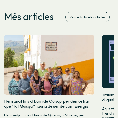
Més articles
Veure tots els articles
Traiem pi
d’igualta
Hem anat fins al barri de Quisqui per demostrar
que "tot Quisqui" hauria de ser de Som Energia
Aquest 8M
transform
Hem viatjat fins al barri de Quisqui, a Almeria, per
desmuntar