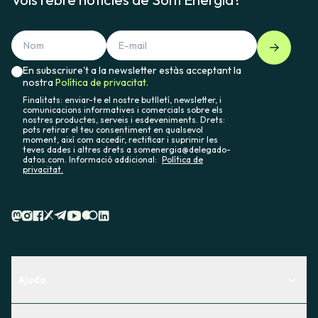
En subscriure't a la newsletter estàs acceptant la
nostra
Política de privacitat.
Finalitats: enviar-te el nostre butlletí, newsletter, i
comunicacions informatives i comercials sobre els
nostres productes, serveis i esdeveniments. Drets:
pots retirar el teu consentiment en qualsevol
moment, així com accedir, rectificar i suprimir les
teves dades i altres drets a somenergia@delegado-
datos.com. Informació addicional:
Política de
privacitat.
Ajuda
Centre d'Ajuda