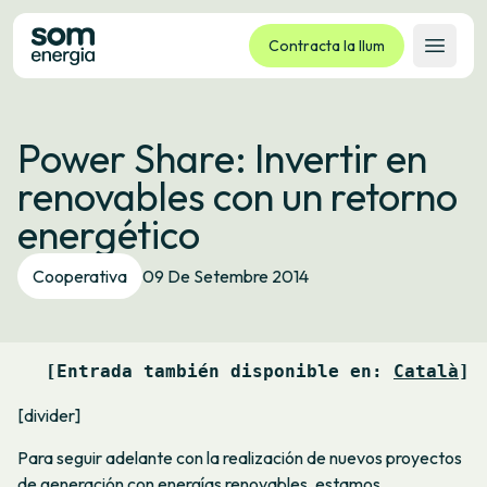
Contracta la llum
Obrir 
Tarifes
Power Share: Invertir en
Serveis
renovables con un retorno
Empreses
energético
La cooperativa
Contacte
Cooperativa
09 De Setembre 2014
Tràmits
Oficina virtual
[Entrada también disponible en: 
Català
]
Idioma:
CA
ES
GL
EU
[divider]
Para seguir adelante con la realización de nuevos proyectos
de generación con energías renovables, estamos