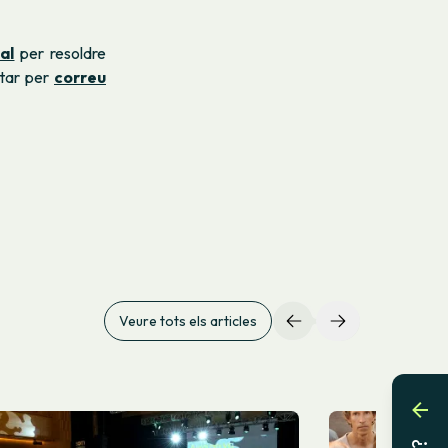
ual
per resoldre
ctar per
correu
Veure tots els articles