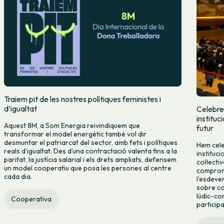
Traiem pit de les nostres polítiques feministes i
d’igualtat
Celebre
instituc
Aquest 8M, a Som Energia reivindiquem que
futur
transformar el model energètic també vol dir
desmuntar el patriarcat del sector, amb fets i polítiques
Hem cele
reals d’igualtat. Des d’una contractació valenta fins a la
instituc
paritat, la justícia salarial i els drets ampliats, defensem
col·lecti
un model cooperatiu que posa les persones al centre
compromí
cada dia.
l’esdeve
sobre co
lúdic-co
Cooperativa
particip