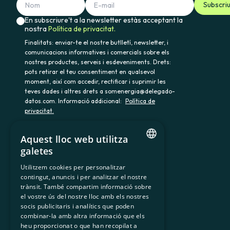
Subscri
En subscriure't a la newsletter estàs acceptant la
nostra
Política de privacitat.
Finalitats: enviar-te el nostre butlletí, newsletter, i
comunicacions informatives i comercials sobre els
nostres productes, serveis i esdeveniments. Drets:
pots retirar el teu consentiment en qualsevol
moment, així com accedir, rectificar i suprimir les
teves dades i altres drets a somenergia@delegado-
datos.com. Informació addicional:
Política de
privacitat.
Aquest lloc web utilitza
galetes
900 103 605
CATALAN
Utilitzem cookies per personalitzar
contingut, anuncis i per analitzar el nostre
SPANISH
trànsit. També compartim informació sobre
GL
el vostre ús del nostre lloc amb els nostres
socis publicitaris i analítics que poden
BASQUE
combinar-la amb altra informació que els
heu proporcionat o que han recopilat a