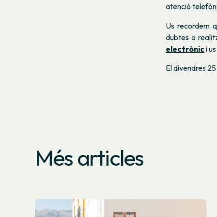
atenció telefòni
Us recordem q
dubtes o reali
electrònic
i u
El divendres 25
Més articles