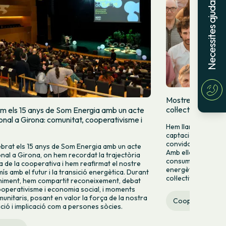
Necessites ajuda?
Mostrem qui som
col·lectivament
m els 15 anys de Som Energia amb un acte
ional a Girona: comunitat, cooperativisme i
Hem llançat una cam
captació per donar-
convidar més perso
brat els 15 anys de Som Energia amb un acte
Amb ella volem mo
ional a Girona, on hem recordat la trajectòria
consumir energia v
va de la cooperativa i hem reafirmat el nostre
energètic des de la 
s amb el futur i la transició energètica. Durant
col·lectiva.
niment, hem compartit reconeixement, debat
operativisme i economia social, i moments
munitaris, posant en valor la força de la nostra
Cooperativa
ació i implicació com a persones sòcies.