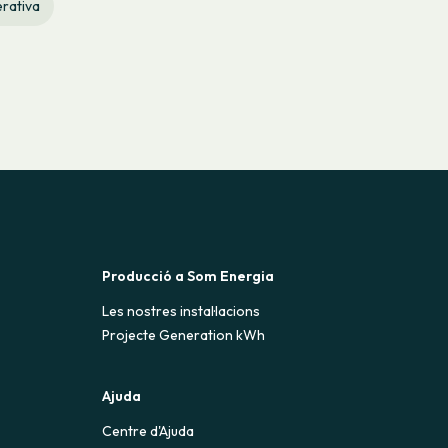
rativa
Producció a Som Energia
Les nostres instal·lacions
Projecte Generation kWh
Ajuda
Centre d'Ajuda