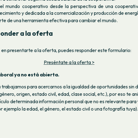
del mundo cooperativo desde la perspectiva de una cooperati
crecimiento y dedicada a la comercialización y producción de energ
te de una herramienta efectiva para cambiar el mundo.
onder a la oferta
és en presentarte a la oferta, puedes responder este formulario:
Preséntate a la oferta >
aboral ya no está abierta.
 trabajamos para acercarnos a la igualdad de oportunidades sin d
género, origen, estado civil, edad, clase social, etc.), por eso te 
urrículo determinada información personal que no es relevante para 
 ejemplo la edad, el género, el estado civil o una fotografía tuya)