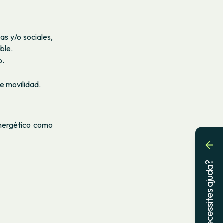
as y/o sociales,
ble.
o.
de movilidad.
energético como
Necessites ajuda?