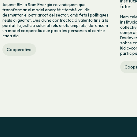
instituc
Aquest 8M, a Som Energia reivindiquem que
futur
transformar el model energètic també vol dir
desmuntar el patriarcat del sector, amb fets i polítiques
Hem cele
reals d’igualtat. Des d’una contractació valenta fins a la
instituc
paritat, la justícia salarial i els drets ampliats, defensem
col·lecti
un model cooperatiu que posa les persones al centre
compromí
cada dia.
l’esdeve
sobre co
lúdic-co
Cooperativa
particip
Coope