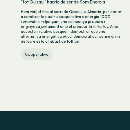
"tot Quisqui" hauria de ser de Som Energia
Hem viatjat fins al barri de Quisqui, a Almeria, per donar
a conèixer la nostra cooperativa d'energia 100%
renovable mitjançant una campanya propera i
enginyosa juntament amb el creador Erik Harley. Amb
aquesta iniciativa busquem demostrar que una
alternativa energètica ètica, democràtica i sense ànim
de lucre està a l'abast de tothom.
Cooperativa