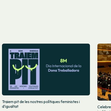
Traiem pit de les nostres polítiques feministes i
d’igualtat
Celebre