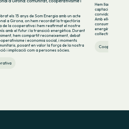
ional a Girona: comunitat, cooperativisme i
Hem llançat una cam
captació per donar-
convidar més perso
brat els 15 anys de Som Energia amb un acte
Amb ella volem mo
ional a Girona, on hem recordat la trajectòria
consumir energia v
va de la cooperativa i hem reafirmat el nostre
energètic des de la 
s amb el futur i la transició energètica. Durant
col·lectiva.
niment, hem compartit reconeixement, debat
operativisme i economia social, i moments
munitaris, posant en valor la força de la nostra
Cooperativa
ació i implicació com a persones sòcies.
rativa