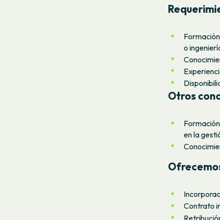
Requerimie
Formación 
o ingenier
Conocimien
Experienci
Disponibili
Otros cono
Formación 
en la gesti
Conocimien
Ofrecemo
Incorporac
Contrato i
Retribución