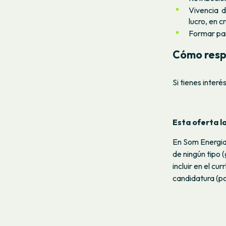
Vivencia 
lucro, en 
Formar par
Cómo resp
Si tienes inter
Esta oferta l
En Som Energia
de ningún tipo (
incluir en el c
candidatura (por