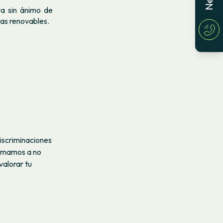
va sin ánimo de
ías renovables.
iscriminaciones
animamos a no
valorar tu
.