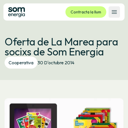
Contracta la llum
Obrir 
Tarifes
Oferta de La Marea para
Serveis
socixs de Som Energia
Empreses
La cooperativa
Cooperativa
30 D'octubre 2014
Contacte
Tràmits
Oficina virtual
Idioma:
CA
ES
GL
EU