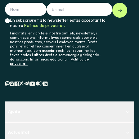
En subscriure't a la newsletter estàs acceptant la
nostra
Política de privacitat.
Finalitats: enviar-te el nostre butlletí, newsletter, i
comunicacions informatives i comercials sobre els
nostres productes, serveis i esdeveniments. Drets:
pots retirar el teu consentiment en qualsevol
moment, així com accedir, rectificar i suprimir les
teves dades i altres drets a somenergia@delegado-
datos.com. Informació addicional:
Política de
privacitat.
Ajuda
Centre d'Ajuda
Actualitat
Descobreix quin servei t'encaixa millor