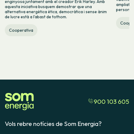
enginyosa juntament amb el creador Erik Harley. Amb
ampliats,
aquesta iniciativa busquem demostrar que una
persones 
alternativa energètica ètica, democràtica i sense ànim
de lucre està a l'abast de tothom.
Cooper
Cooperativa
900 103 605
Vols rebre notícies de Som Energia?