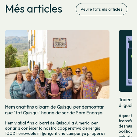
Més articles
Veure tots els articles
Traiem pi
d’igualta
Hem anat fins al barri de Quisqui per demostrar
que "tot Quisqui" hauria de ser de Som Energia
Aquest 8M
transform
Hem viatjat fins al barri de Quisqui, a Almeria, per
desmuntar
donar a conèixer la nostra cooperativa d'energia
polítique
100% renovable mitjançant una campanya propera i
valenta fin