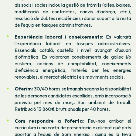
als socis i sòcies inclou la gestió de tràmits (altes, baixes,
modificació de contractes, canvis d’adreça, etc.),
resolució de dubtes i incidències i donar suport a la resta
de l’equip en tasques administratives.
Experiència laboral i coneixements:
Es valorarà
l’experiència laboral en tasques administratives.
Essencials català, castellà i nivell avançat d’usuari
d’ofimàtica. Es valoraran coneixements de gallec i/o
euskera, nocions de comptabilitat, coneixements
d’eficiència energètica, l’interès per les energies
renovables, el mercat elèctric i els moviments socials.
Oferim:
30/40 hores setmanals segons la disponibilitat
de les persones candidates escollides, amb incorporació
prevista pel mes de març. Bon ambient de treball.
Retribució 13.860€ bruts anuals per 40 hores.
Com respondre a l’oferta:
Feu-nos arribar el
currículum i una carta de presentació explicant
què pots
aportar a l’equip de Som Energia i quina és la teva