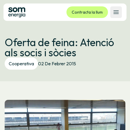
Contracta la llum
Obrir 
Tarifes
Oferta de feina: Atenció
Serveis
als socis i sòcies
Empreses
La cooperativa
Cooperativa
02 De Febrer 2015
Contacte
Tràmits
Oficina virtual
Idioma:
CA
ES
GL
EU