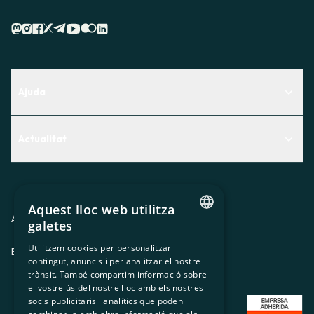
Ajuda
Centre d'Ajuda
Actualitat
Descobreix quin servei t'encaixa millor
Actualitat
Contacte
El racó de la sòcia
Aquest lloc web utilitza
Premsa
Avis legal
Política de privacitat
Política de cookies
galetes
CATALAN
Treballa amb nosaltres
Utilitzem cookies per personalitzar
ES
CA
GL
EU
contingut, anuncis i per analitzar el nostre
SPANISH
trànsit. També compartim informació sobre
GL
el vostre ús del nostre lloc amb els nostres
socis publicitaris i analítics que poden
BASQUE