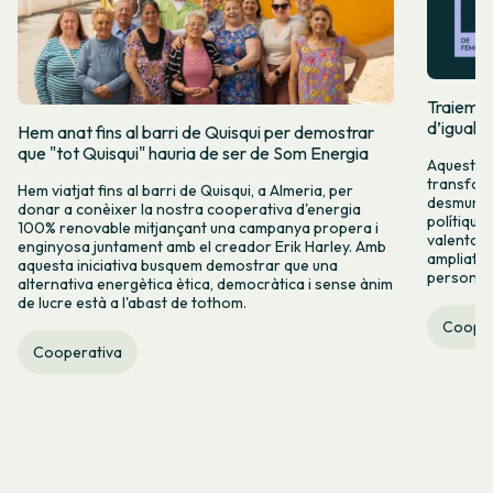
Traiem pi
d’igualta
Hem anat fins al barri de Quisqui per demostrar
que "tot Quisqui" hauria de ser de Som Energia
Aquest 8M
transform
Hem viatjat fins al barri de Quisqui, a Almeria, per
desmuntar
donar a conèixer la nostra cooperativa d'energia
polítique
100% renovable mitjançant una campanya propera i
valenta fin
enginyosa juntament amb el creador Erik Harley. Amb
ampliats,
aquesta iniciativa busquem demostrar que una
persones 
alternativa energètica ètica, democràtica i sense ànim
de lucre està a l'abast de tothom.
Cooper
Cooperativa