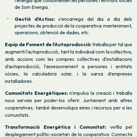
l’energia que consumeixen les persones i entitats sòcies
de Som Energia.
Gestió d’Actius:
s’encarrega del dia a dia dels
projectes de producció de la cooperativa: manteniment,
operacions, obtenció de dades, etc.
Equip de Foment de l’Autoproducció:
treballa per tal que
augmenti l’autoproducció, tant la individual com la col·lectiva,
amb accions com les compres col·lectives d’instal·lacions
d’autoproducció, l’assessorament a persones i entitats
sòcies, la calculadora solar, i la xarxa d’empreses
instal·ladores.
Comunitats Energètiques:
n'impulsa la creació i treballa
nous serveis per poder-los oferir. Juntament amb altres
cooperatives, també desenvolupa eines i recursos per a les
comunitats.
Transformació Energètica i Comunitat:
vetlla pel
desplegament polític-societari de la cooperativa. Connecta