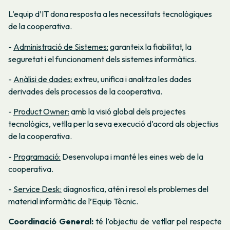
L’equip d’IT dona resposta a les necessitats tecnològiques
de la cooperativa.
-
Administració de Sistemes:
garanteix la fiabilitat, la
seguretat i el funcionament dels sistemes informàtics.
-
Anàlisi de dades:
extreu, unifica i analitza les dades
derivades dels processos de la cooperativa.
-
Product Owner:
amb la visió global dels projectes
tecnològics, vetlla per la seva execució d’acord als objectius
de la cooperativa.
-
Programació:
Desenvolupa i manté les eines web de la
cooperativa.
-
Service Desk:
diagnostica, atén i resol els problemes del
material informàtic de l’Equip Tècnic.
Coordinació General:
té l’objectiu de vetllar pel respecte