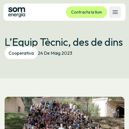
Contracta la llum
Obrir 
Tarifes
L’Equip Tècnic, des de dins
Serveis
Empreses
Cooperativa
24 De Maig 2023
La cooperativa
Contacte
Tràmits
Oficina virtual
Idioma:
CA
ES
GL
EU