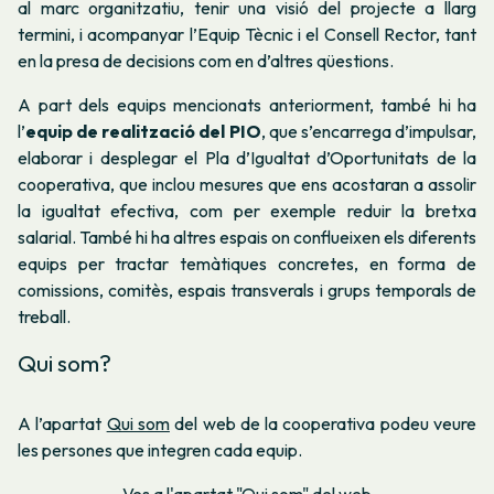
al marc organitzatiu, tenir una visió del projecte a llarg
termini, i acompanyar l’Equip Tècnic i el Consell Rector, tant
en la presa de decisions com en d’altres qüestions.
A part dels equips mencionats anteriorment, també hi ha
l’
equip de realització del PIO
, que s’encarrega d’impulsar,
elaborar i desplegar el Pla d’Igualtat d’Oportunitats de la
cooperativa, que inclou mesures que ens acostaran a assolir
la igualtat efectiva, com per exemple reduir la bretxa
salarial. També hi ha altres espais on conflueixen els diferents
equips per tractar temàtiques concretes, en forma de
comissions, comitès, espais transverals i grups temporals de
treball.
Qui som?
A l’apartat
Qui som
del web de la cooperativa podeu veure
les persones que integren cada equip.
Ves a l'apartat "Qui som" del web