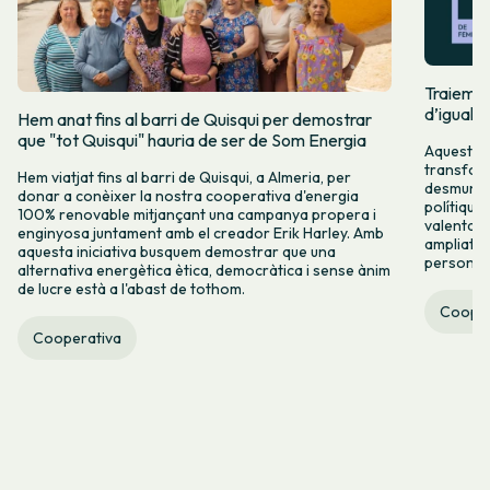
Traiem pi
d’igualta
Hem anat fins al barri de Quisqui per demostrar
que "tot Quisqui" hauria de ser de Som Energia
Aquest 8M
transform
Hem viatjat fins al barri de Quisqui, a Almeria, per
desmuntar
donar a conèixer la nostra cooperativa d'energia
polítique
100% renovable mitjançant una campanya propera i
valenta fin
enginyosa juntament amb el creador Erik Harley. Amb
ampliats,
aquesta iniciativa busquem demostrar que una
persones 
alternativa energètica ètica, democràtica i sense ànim
de lucre està a l'abast de tothom.
Cooper
Cooperativa