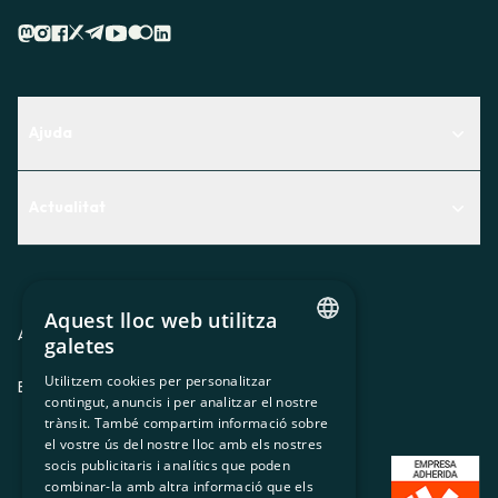
Ajuda
Centre d'Ajuda
Actualitat
Descobreix quin servei t'encaixa millor
Actualitat
Contacte
El racó de la sòcia
Aquest lloc web utilitza
Premsa
Avis legal
Política de privacitat
Política de cookies
galetes
CATALAN
Treballa amb nosaltres
Utilitzem cookies per personalitzar
ES
CA
GL
EU
contingut, anuncis i per analitzar el nostre
SPANISH
trànsit. També compartim informació sobre
GL
el vostre ús del nostre lloc amb els nostres
socis publicitaris i analítics que poden
BASQUE
combinar-la amb altra informació que els