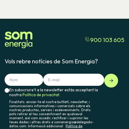
900 103 605
Vols rebre notícies de Som Energia?
En subscriure't a la newsletter estàs acceptant la
nostra
Política de privacitat.
Finalitats: enviar-te el nostre butlletí, newsletter, i
comunicacions informatives i comercials sobre els
nostres productes, serveis i esdeveniments. Drets:
pots retirar el teu consentiment en qualsevol
moment, així com accedir, rectificar i suprimir les
teves dades i altres drets a somenergia@delegado-
datos.com. Informació addicional:
Política de