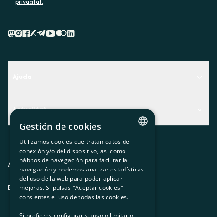
privacitat.
Ajuda
Centre d'Ajuda
Actualitat
Descobreix quin servei t'encaixa millor
Gestión de cookies
Actualitat
Contacte
Utilizamos cookies que tratan datos de
El racó de la sòcia
CATALAN
conexión y/o del dispositivo, así como
hábitos de navegación para facilitar la
Premsa
SPANISH
Avis legal
Política de privacitat
Política de cookies
navegación y podemos analizar estadísticas
del uso de la web para poder aplicar
GL
Treballa amb nosaltres
ES
CA
GL
EU
mejoras. Si pulsas "Aceptar cookies"
BASQUE
consientes el uso de todas las cookies.
Si prefieres configurar su uso o limitarlo,