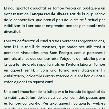
El nou apartat d’igualtat és també l’espai on publiquem un
petit resum de l’
enquesta de diversitat
de l’Equip Tècnic
de la cooperativa, que pren el pols de la situació actual per
visibilitzar-la i per poder emprendre accions per assolir més
diversitat.
I per tal de facilitar el camí a altres persones i organitzacions,
hem fet un recull de recursos, que poden ser útils tant a
persones vinculades amb Som Energia, com a persones i
entitats alienes que comparteixin l’objectiu de treballar per a
la igualtat de drets i oportunitats en l’entorn laboral. També
en aquest sentit, i com una forma més d’agraïment i
visibilització, incloem les organitzacions que ens han ajudat o
estan ajudant en aquest camí.
Una part important de la lluita per a la inclusió i la igualtat és
la visibilització, tant del que cal canviar, com dels passos que
es fan per canviar-ho. Per això, aquest nou apartat web és
una de les mesures del Pla d’Igualtat, corresponents a la