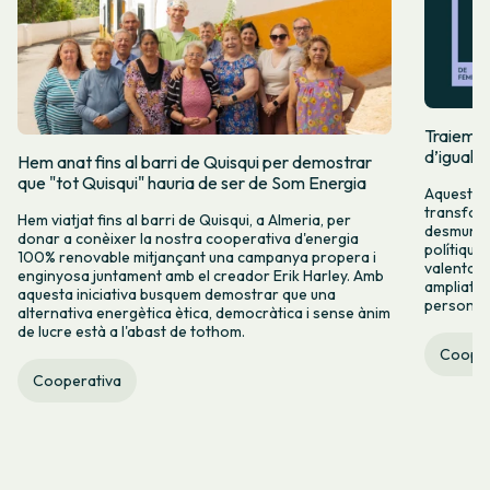
Traiem pi
d’igualta
Hem anat fins al barri de Quisqui per demostrar
que "tot Quisqui" hauria de ser de Som Energia
Aquest 8M
transform
Hem viatjat fins al barri de Quisqui, a Almeria, per
desmuntar
donar a conèixer la nostra cooperativa d'energia
polítique
100% renovable mitjançant una campanya propera i
valenta fin
enginyosa juntament amb el creador Erik Harley. Amb
ampliats,
aquesta iniciativa busquem demostrar que una
persones 
alternativa energètica ètica, democràtica i sense ànim
de lucre està a l'abast de tothom.
Cooper
Cooperativa