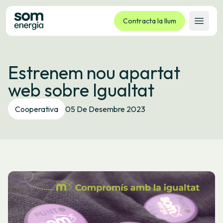
Contracta la llum
Obrir 
Tarifes
Estrenem nou apartat
Serveis
web sobre Igualtat
Empreses
La cooperativa
Cooperativa
05 De Desembre 2023
Contacte
Tràmits
Oficina virtual
Idioma:
CA
ES
GL
EU