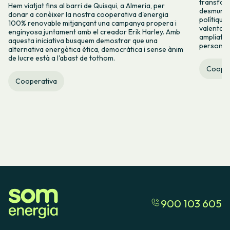
transform
Hem viatjat fins al barri de Quisqui, a Almeria, per
desmuntar
donar a conèixer la nostra cooperativa d'energia
polítique
100% renovable mitjançant una campanya propera i
valenta fin
enginyosa juntament amb el creador Erik Harley. Amb
ampliats,
aquesta iniciativa busquem demostrar que una
persones 
alternativa energètica ètica, democràtica i sense ànim
de lucre està a l'abast de tothom.
Cooper
Cooperativa
900 103 605