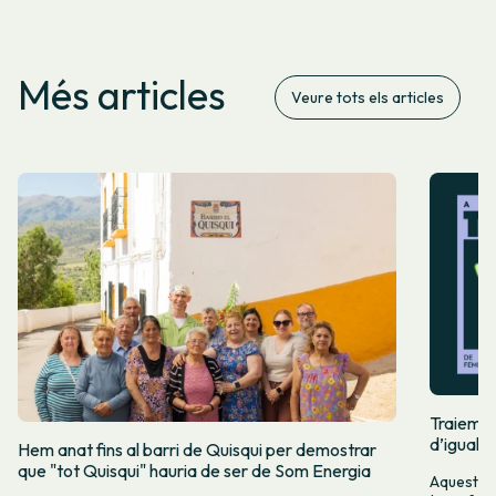
Més articles
Veure tots els articles
Traiem pi
d’igualta
Hem anat fins al barri de Quisqui per demostrar
que "tot Quisqui" hauria de ser de Som Energia
Aquest 8M