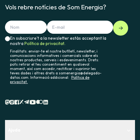
Vols rebre notícies de Som Energia?
En subscriure't a la newsletter estàs acceptant la
nostra
Política de privacitat.
Finalitats: enviar-te el nostre butlletí, newsletter, i
comunicacions informatives i comercials sobre els
nostres productes, serveis i esdeveniments. Drets:
pots retirar el teu consentiment en qualsevol
moment, així com accedir, rectificar i suprimir les
teves dades i altres drets a somenergia@delegado-
datos.com. Informació addicional:
Política de
privacitat.
Ajuda