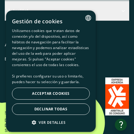
Centre d'Ajuda
Actualitat
Descobreix quin servei t'encaixa millor
Gestión de cookies
Actualitat
Contacte
Utilizamos cookies que tratan datos de
El racó de la sòcia
CATALAN
conexión y/o del dispositivo, así como
hábitos de navegación para facilitar la
Premsa
SPANISH
Avis legal
Política de privacitat
Política de cookies
navegación y podemos analizar estadísticas
del uso de la web para poder aplicar
GL
Treballa amb nosaltres
ES
CA
GL
EU
mejoras. Si pulsas "Aceptar cookies"
BASQUE
consientes el uso de todas las cookies.
Si prefieres configurar su uso o limitarlo,
puedes hacer tu selección y guardarla.
ACCEPTAR COOKIES
DECLINAR TODAS
Som Energia SCCL - 2026
Disseny Creatiu d'Etéreo Design.
?
VER DETALLES
Desenvolupament web per Utopig
Studio