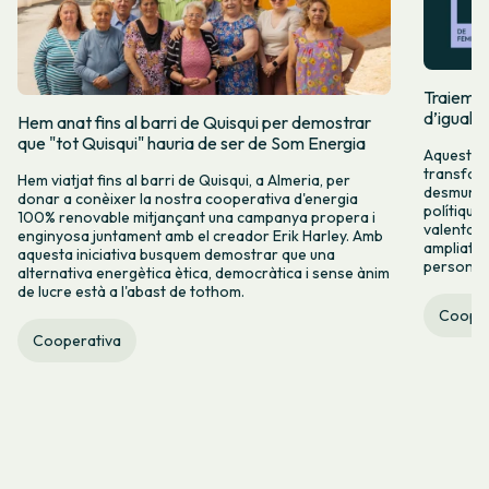
Traiem pi
d’igualta
Hem anat fins al barri de Quisqui per demostrar
que "tot Quisqui" hauria de ser de Som Energia
Aquest 8M
transform
Hem viatjat fins al barri de Quisqui, a Almeria, per
desmuntar
donar a conèixer la nostra cooperativa d'energia
polítique
100% renovable mitjançant una campanya propera i
valenta fin
enginyosa juntament amb el creador Erik Harley. Amb
ampliats,
aquesta iniciativa busquem demostrar que una
persones 
alternativa energètica ètica, democràtica i sense ànim
de lucre està a l'abast de tothom.
Cooper
Cooperativa