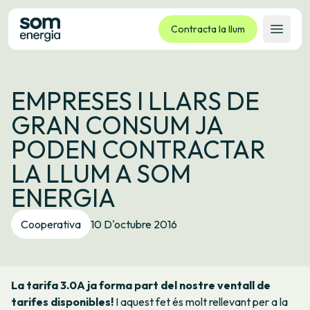
Contracta la llum
Obrir 
Tarifes
EMPRESES I LLARS DE
Serveis
GRAN CONSUM JA
Empreses
PODEN CONTRACTAR
La cooperativa
LA LLUM A SOM
Contacte
ENERGIA
Tràmits
Cooperativa
10 D'octubre 2016
Oficina virtual
Idioma:
CA
ES
GL
EU
La tarifa 3.0A ja forma part del nostre ventall de
tarifes disponibles!
I aquest fet és molt rellevant per a la