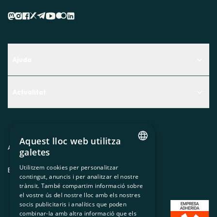
Ajuda
Centre d'Ajuda
Actualitat
Descobreix quin servei t'encaixa millor
Actualitat
Contacte
El racó de la sòcia
Aquest lloc web utilitza
Premsa
Avis legal
Política de privacitat
Política de cookies
galetes
CATALAN
Treballa amb nosaltres
Utilitzem cookies per personalitzar
ES
CA
GL
EU
contingut, anuncis i per analitzar el nostre
SPANISH
trànsit. També compartim informació sobre
GL
el vostre ús del nostre lloc amb els nostres
socis publicitaris i analítics que poden
BASQUE
combinar-la amb altra informació que els