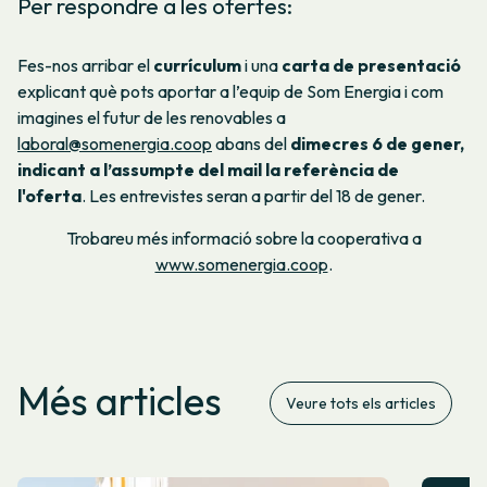
Per respondre a les ofertes:
Fes-nos arribar el
currículum
i una
carta de presentació
explicant què pots aportar a l’equip de Som Energia i com
imagines el futur de les renovables a
laboral@somenergia.coop
abans del
dimecres 6 de gener,
indicant a l’assumpte del mail la referència de
l'oferta
. Les entrevistes seran a partir del 18 de gener.
Trobareu més informació sobre la cooperativa a
www.somenergia.coop
.
Més articles
Veure tots els articles