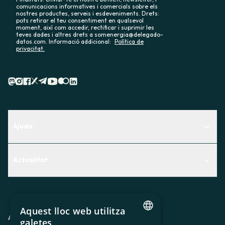
comunicacions informatives i comercials sobre els
nostres productes, serveis i esdeveniments. Drets:
pots retirar el teu consentiment en qualsevol
moment, així com accedir, rectificar i suprimir les
teves dades i altres drets a somenergia@delegado-
datos.com. Informació addicional:
Política de
privacitat.
Ajuda
Centre d'Ajuda
Actualitat
Descobreix quin servei t'encaixa millor
Actualitat
Contacte
El racó de la sòcia
Aquest lloc web utilitza
Premsa
Avis legal
Política de privacitat
Política de cookies
galetes