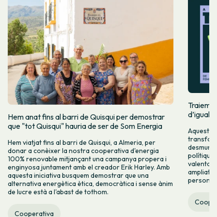
Traiem pi
d’igualta
Hem anat fins al barri de Quisqui per demostrar
que "tot Quisqui" hauria de ser de Som Energia
Aquest 8M
transform
Hem viatjat fins al barri de Quisqui, a Almeria, per
desmuntar
donar a conèixer la nostra cooperativa d'energia
polítique
100% renovable mitjançant una campanya propera i
valenta fin
enginyosa juntament amb el creador Erik Harley. Amb
ampliats,
aquesta iniciativa busquem demostrar que una
persones 
alternativa energètica ètica, democràtica i sense ànim
de lucre està a l'abast de tothom.
Cooper
Cooperativa