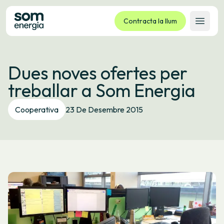
Contracta la llum
Obrir 
Tarifes
Dues noves ofertes per
Serveis
treballar a Som Energia
Empreses
La cooperativa
Cooperativa
23 De Desembre 2015
Contacte
Tràmits
Oficina virtual
Idioma:
CA
ES
GL
EU