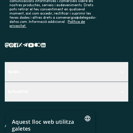
comunicacions informatives i comercials sobre els
nostres productes, serveis i esdeveniments. Drets:
pots retirar el teu consentiment en qualsevol
moment, així com accedir, rectificar i suprimir les
teves dades i altres drets a somenergia@delegado-
datos.com. Informació addicional:
Política de
privacitat.
Ajuda
Centre d'Ajuda
Actualitat
Descobreix quin servei t'encaixa millor
Actualitat
Contacte
El racó de la sòcia
Aquest lloc web utilitza
Premsa
Avis legal
Política de privacitat
Política de cookies
galetes