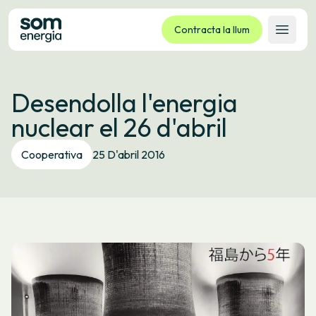
Contracta la llum
Obrir 
Tarifes
Desendolla l'energia
Serveis
nuclear el 26 d'abril
Empreses
La cooperativa
Cooperativa
25 D'abril 2016
Contacte
Tràmits
Oficina virtual
Idioma:
CA
ES
GL
EU