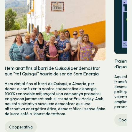
Traiem pi
d’igualta
Hem anat fins al barri de Quisqui per demostrar
que "tot Quisqui" hauria de ser de Som Energia
Aquest 8M
transform
Hem viatjat fins al barri de Quisqui, a Almeria, per
desmuntar
donar a conèixer la nostra cooperativa d'energia
polítique
100% renovable mitjançant una campanya propera i
valenta fin
enginyosa juntament amb el creador Erik Harley. Amb
ampliats,
aquesta iniciativa busquem demostrar que una
persones 
alternativa energètica ètica, democràtica i sense ànim
de lucre està a l'abast de tothom.
Cooper
Cooperativa