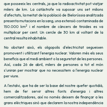
que posseeix les centrals, ja que la radioactivitat pot viatjar
milers de km. La catàstrofe va suposar uns set milions
d'afectats, la meitat de la població de Bielorússia analitzada
presenta mutacions en la sang, una extensió contaminada de
2
150.000 km
i el nombre de càncers de tiroides es va
multiplicar per cent. Un cercle de 30 km al voltant de la
central resulta inhabitable.
No obstant això, els oligopolis d'electricitat segueixen
promovent i utilitzant l'energia nuclear. Valoren més els seus
beneficis que el medi ambient o la seguretat de les persones.
Així, cada 26 de abril, milers de persones a tot el món
s'uniran per mostrar que no necessitem a l'energia nuclear
per viure.
A l'estalvi, que ha de ser la base del nostre quefer quotidià,
hem de fer servir altres fonts d'energia i altres
comercialitzadores, així no només deixem de finançar a les
grans elèctriques sinó que declarem la nostra independència