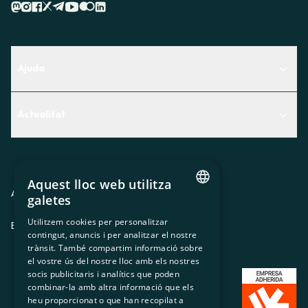
Ajuda
Centre d'Ajuda
Actualitat
Descobreix quin servei t'encaixa millor
Actualitat
Contacte
El racó de la sòcia
Aquest lloc web utilitza
Premsa
Avis legal
Política de privacitat
Política de cookies
galetes
CATALAN
Treballa amb nosaltres
Utilitzem cookies per personalitzar
ES
CA
GL
EU
contingut, anuncis i per analitzar el nostre
SPANISH
trànsit. També compartim informació sobre
GL
el vostre ús del nostre lloc amb els nostres
socis publicitaris i analítics que poden
BASQUE
combinar-la amb altra informació que els
heu proporcionat o que han recopilat a