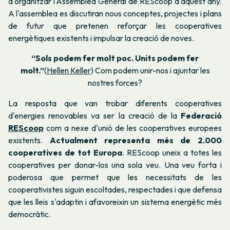
d'organitzar l'Assemblea General de REScoop d'aquest any.
A l'assemblea es discutiran nous conceptes, projectes i plans
de futur que pretenen reforçar les cooperatives
energètiques existents i impulsar la creació de noves.
“Sols podem fer molt poc. Units podem fer
molt.”
(
Hellen Keller
) Com podem unir-nos i ajuntar les
nostres forces?
La resposta que van trobar diferents cooperatives
d'energies renovables va ser la creació de la
Federació
REScoop
com a nexe d'unió de les cooperatives europees
existents.
Actualment representa més de 2.000
cooperatives de tot Europa
. REScoop uneix a totes les
cooperatives per donar-los una sola veu. Una veu forta i
poderosa que permet que les necessitats de les
cooperativistes siguin escoltades, respectades i que defensa
que les lleis s'adaptin i afavoreixin un sistema energètic més
democràtic.