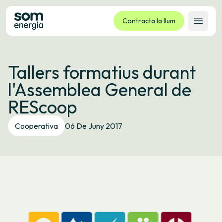
Contracta la llum
Obrir 
Tarifes
Tallers formatius durant
Serveis
l'Assemblea General de
Empreses
REScoop
La cooperativa
Contacte
Cooperativa
06 De Juny 2017
Tràmits
Oficina virtual
Idioma:
CA
ES
GL
EU