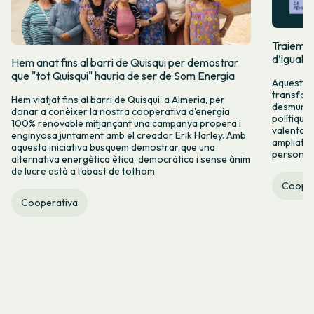
Traiem pi
d’igualta
Hem anat fins al barri de Quisqui per demostrar
que "tot Quisqui" hauria de ser de Som Energia
Aquest 8M
transform
Hem viatjat fins al barri de Quisqui, a Almeria, per
desmuntar
donar a conèixer la nostra cooperativa d'energia
polítique
100% renovable mitjançant una campanya propera i
valenta fin
enginyosa juntament amb el creador Erik Harley. Amb
ampliats,
aquesta iniciativa busquem demostrar que una
persones 
alternativa energètica ètica, democràtica i sense ànim
de lucre està a l'abast de tothom.
Cooper
Cooperativa