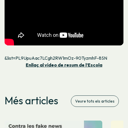
&list=PL9UpuAac7LCgh2RW1mOz-90TyzmhF-8SN
Enllaç al vídeo de resum de l’Escola
Més articles
Veure tots els articles