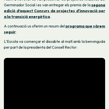
Germinador Social i es van entregar els premis de la
segona
edició d’aquest Concurs de projectes d'innovació per
a la transició energètica
.
A continuació us oferim un resum del
programa que vàrem
seguir
:
L’Escola va començar el dissabte al matí amb la benvinguda
per part de la presidenta del Consell Rector: