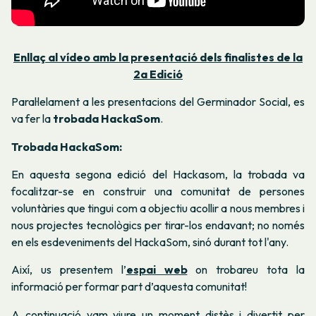
Enllaç al vídeo amb la presentació dels finalistes de la
2a Edició
Paral·lelament a les presentacions del Germinador Social, es
va fer la
trobada HackaSom
.
Trobada HackaSom:
En aquesta segona edició del Hackasom, la trobada va
focalitzar-se en construir una comunitat de persones
voluntàries que tingui com a objectiu acollir a nous membres i
nous projectes tecnològics per tirar-los endavant; no només
en els esdeveniments del HackaSom, sinó durant tot l'any.
Així, us presentem l’
espai web
on trobareu tota la
informació per formar part d’aquesta comunitat!
A continuació vam viure un moment distès i divertit per