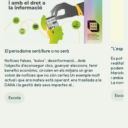
“L'espera
El periodisme serà lliure o no serà
Es pot in
Notícies falses, “bulos”, desinformació… Amb
realitat e
l’objectiu d’aconseguir clics, guanyar eleccions, tenir
podem tor
benefici econòmic, circulen en els mitjans un gran
Maristell
volum de notícies que no són certes.Un exemple molt
i ambienta
actual i que ara mateix està operant, ens trasllada a la
La normali
DANA i la gestió dels seus impactes al...
Escola
Escola