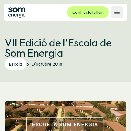
Contracta la llum
Obrir 
Tarifes
VII Edició de l’Escola de
Serveis
Som Energia
Empreses
La cooperativa
Escola
31 D'octubre 2018
Contacte
Tràmits
Oficina virtual
Idioma:
CA
ES
GL
EU