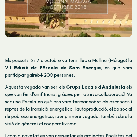
Els passats 6 i 7 d’octubre va tenir lloc a Mollina (Málaga) la
VII Edició de l’Escola de Som Energia
, en què vam
participar gairebé 200 persones.
Aquesta vegada van ser els
Grups Locals d’Andalusia
els
que van fer d'amfitrions, gràcies per la seva col·laboració! Va
ser una Escola en què ens vam formar sobre els escenaris i
reptes de la transició energètica, l’autoproducció, el bo social
i la pobresa energètica, i per primera vegada, també sobre la
visió de gènere i el cooperativisme.
I com a novetat es van presentar els projectes finalistes del