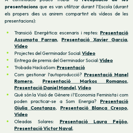
presentacions
que es van utilitzar durant l’Escola (durant
els propers dies us anirem compartint els vídeos de les
presentacions):
Transició Energètica: escenaris i reptes:
Presentació
Assumpta Farran
,
Presentació Xavier Garcia
,
Vídeo
Projectes del Germinador Social:
Vídeo
Entrega de premis del Germinador Social:
Vídeo
Trobada HackaSom:
Presentació
Com gestionar l’autoproducció?
Presentació Manel
Romero
,
Presentació Markos Romanos
,
Presentació Daniel Mandel
,
Vídeo
Què són la Visió de Gènere i l’Economia Feminista i com
poden practicar-se a Som Energia?
Presentació
Giulia Constanzo
,
Presentació Blanca Crespo
,
Vídeo
Oleadas Solares:
Presentació Laura Feijóo
,
Presentació Víctor Naval
,