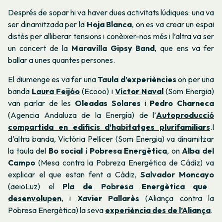
Després de sopar hi va haver dues activitats lúdiques: una va
ser dinamitzada per la
Hoja Blanca
, on es va crear un espai
distès per alliberar tensions i conèixer-nos més i l’altra va ser
un concert de la
Maravilla Gipsy Band
, que ens va fer
ballar a unes quantes persones.
El diumenge es va fer una
Taula d’experiències
on per una
banda
Laura Feijóo
(Ecooo) i
Víctor Naval
(Som Energia)
van parlar de les
Oleadas Solares
i
Pedro Charneca
(Agencia Andaluza de la Energía) de l’
Autoproducció
compartida en edificis d’habitatges plurifamiliars
.
I
d’altra banda, Victòria Pellicer (Som Energia) va dinamitzar
la taula del
Bo social i Pobresa Energètica
, on
Alba del
Campo
(Mesa contra la Pobreza Energética de Cádiz) va
explicar el que estan fent a Cádiz,
Salvador Moncayo
(aeioLuz) el
Pla de Pobresa Energètica que
desenvolupen
, i
Xavier Pallarès
(Aliança contra la
Pobresa Energètica) la seva
experiència des de l’Aliança
.