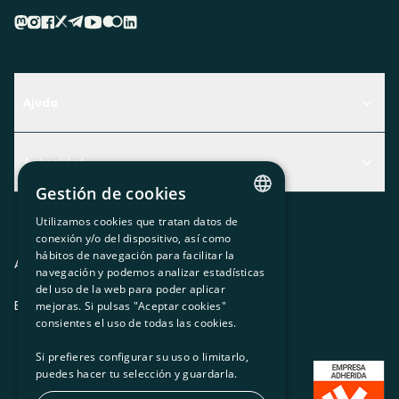
Ajuda
Centre d'Ajuda
Actualitat
Descobreix quin servei t'encaixa millor
Gestión de cookies
Actualitat
Contacte
Utilizamos cookies que tratan datos de
El racó de la sòcia
CATALAN
conexión y/o del dispositivo, así como
hábitos de navegación para facilitar la
SPANISH
Premsa
Avis legal
Política de privacitat
Política de cookies
navegación y podemos analizar estadísticas
del uso de la web para poder aplicar
GL
Treballa amb nosaltres
ES
CA
GL
EU
mejoras. Si pulsas "Aceptar cookies"
BASQUE
consientes el uso de todas las cookies.
Si prefieres configurar su uso o limitarlo,
puedes hacer tu selección y guardarla.