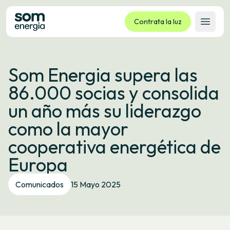
Contrata la luz
Abrir 
Tarifas
Som Energia supera las
Servicios
86.000 socias y consolida
Empresas
un año más su liderazgo
La cooperativa
como la mayor
Contacto
cooperativa energética de
Trámites
Europa
Oficina virtual
Comunicados
15 Mayo 2025
Idioma:
ES
CA
GL
EU