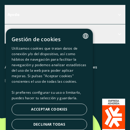
Ayuda
Centro de Ayuda
Actualidad
Descubre qué servicio te encaja mejor
Gestión de cookies
Actualidad
Contacto
Utilizamos cookies que tratan datos de
CATALAN
conexión y/o del dispositivo, así como
El rincón de la socia
hábitos de navegación para facilitar la
SPANISH
navegación y podemos analizar estadísticas
Prensa
Aviso legal
Política de privacidad
Política de cookies
del uso de la web para poder aplicar
GL
mejoras. Si pulsas "Aceptar cookies"
Trabaja con nosotros
ES
CA
GL
EU
BASQUE
consientes el uso de todas las cookies.
Si prefieres configurar su uso o limitarlo,
puedes hacer tu selección y guardarla.
ACCEPTAR COOKIES
DECLINAR TODAS