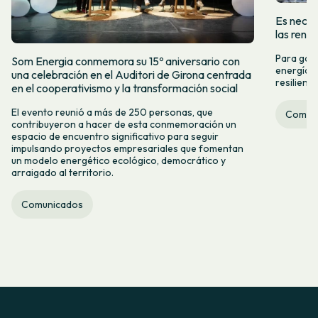
Es neces
las reno
Para gara
Som Energia conmemora su 15º aniversario con
energía r
una celebración en el Auditori de Girona centrada
resiliente
en el cooperativismo y la transformación social
El evento reunió a más de 250 personas, que
Comun
contribuyeron a hacer de esta conmemoración un
espacio de encuentro significativo para seguir
impulsando proyectos empresariales que fomentan
un modelo energético ecológico, democrático y
arraigado al territorio.
Comunicados